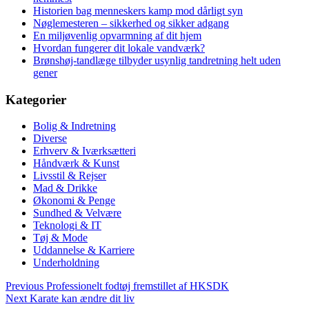
Historien bag menneskers kamp mod dårligt syn
Nøglemesteren – sikkerhed og sikker adgang
En miljøvenlig opvarmning af dit hjem
Hvordan fungerer dit lokale vandværk?
Brønshøj-tandlæge tilbyder usynlig tandretning helt uden
gener
Kategorier
Bolig & Indretning
Diverse
Erhverv & Iværksætteri
Håndværk & Kunst
Livsstil & Rejser
Mad & Drikke
Økonomi & Penge
Sundhed & Velvære
Teknologi & IT
Tøj & Mode
Uddannelse & Karriere
Underholdning
Previous
Professionelt fodtøj fremstillet af HKSDK
Next
Karate kan ændre dit liv