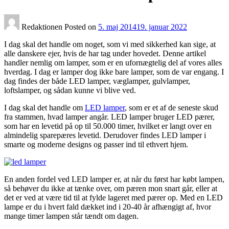
Redaktionen
Posted on
5. maj 2014
19. januar 2022
I dag skal det handle om noget, som vi med sikkerhed kan sige, at
alle danskere ejer, hvis de har tag under hovedet. Denne artikel
handler nemlig om lamper, som er en ufornægtelig del af vores alles
hverdag. I dag er lamper dog ikke bare lamper, som de var engang. I
dag findes der både LED lamper, væglamper, gulvlamper,
loftslamper, og sådan kunne vi blive ved.
I dag skal det handle om
LED lamper
, som er et af de seneste skud
fra stammen, hvad lamper angår. LED lamper bruger LED pærer,
som har en levetid på op til 50.000 timer, hvilket er langt over en
almindelig sparepæres levetid. Derudover findes LED lamper i
smarte og moderne designs og passer ind til ethvert hjem.
En anden fordel ved LED lamper er, at når du først har købt lampen,
så behøver du ikke at tænke over, om pæren mon snart går, eller at
det er ved at være tid til at fylde lageret med pærer op. Med en LED
lampe er du i hvert fald dækket ind i 20-40 år afhængigt af, hvor
mange timer lampen står tændt om dagen.