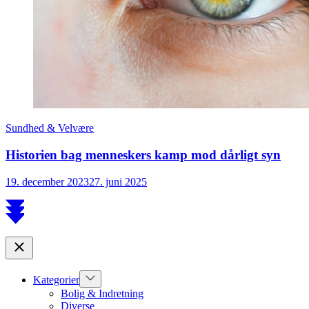
Sundhed & Velvære
Historien bag menneskers kamp mod dårligt syn
19. december 2023
27. juni 2025
Scroll
to
top
Close
Show
Kategorier
sub
Bolig & Indretning
menu
Diverse