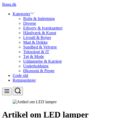
Skip
Banq.dk
to
content
Kategorier
Bolig & Indretning
Diverse
Erhverv & Iværksætteri
Håndværk & Kunst
Livsstil & Rejser
Mad & Drikke
Sundhed & Velvære
Teknologi & IT
Tøj & Mode
Uddannelse & Karriere
Underholdning
Økonomi & Penge
Gode råd
Retningslinjer
Search
Menu
Artikel om LED lamper