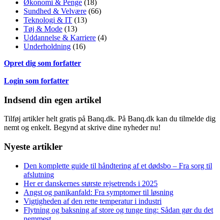
Økonomi & Penge
(18)
Sundhed & Velvære
(66)
Teknologi & IT
(13)
Tøj & Mode
(13)
Uddannelse & Karriere
(4)
Underholdning
(16)
Opret dig som forfatter
Login som forfatter
Indsend din egen artikel
Tilføj artikler helt gratis på Banq.dk. På Banq.dk kan du tilmelde dig
nemt og enkelt. Begynd at skrive dine nyheder nu!
Nyeste artikler
Den komplette guide til håndtering af et dødsbo – Fra sorg til
afslutning
Her er danskernes største rejsetrends i 2025
Angst og panikanfald: Fra symptomer til løsning
Vigtigheden af den rette temperatur i industri
Flytning og baksning af store og tunge ting: Sådan gør du det
nemmest