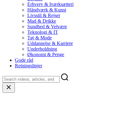
Erhverv & Iværksætteri
Håndværk & Kunst
Livsstil & Rejser
Mad & Drikke
Sundhed & Velvære
Teknologi & IT
Tøj & Mode
Uddannelse & Karriere
Underholdning
Økonomi & Penge
Gode råd
Retningslinjer
Close
search