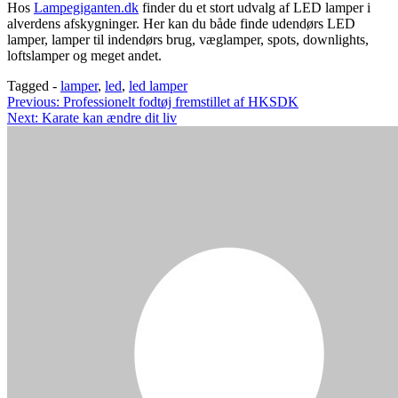
Hos
Lampegiganten.dk
finder du et stort udvalg af LED lamper i
alverdens afskygninger. Her kan du både finde udendørs LED
lamper, lamper til indendørs brug, væglamper, spots, downlights,
loftslamper og meget andet.
Tagged -
lamper
,
led
,
led lamper
Indlægsnavigation
Previous:
Professionelt fodtøj fremstillet af HKSDK
Next:
Karate kan ændre dit liv