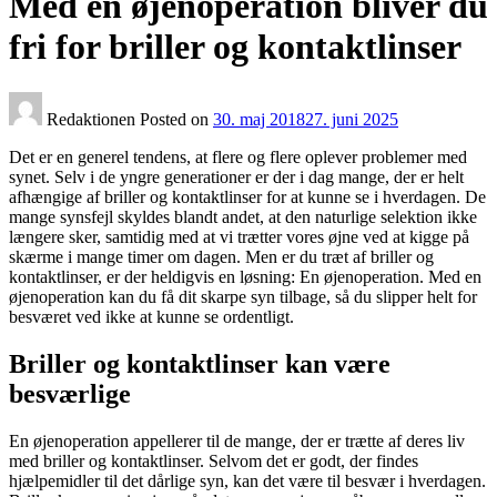
Med en øjenoperation bliver du
fri for briller og kontaktlinser
Redaktionen
Posted on
30. maj 2018
27. juni 2025
Det er en generel tendens, at flere og flere oplever problemer med
synet. Selv i de yngre generationer er der i dag mange, der er helt
afhængige af briller og kontaktlinser for at kunne se i hverdagen.
De
mange synsfejl skyldes blandt andet, at den naturlige selektion ikke
længere sker, samtidig med at vi trætter vores øjne ved at kigge på
skærme i mange timer om dagen. Men er du træt af briller og
kontaktlinser, er der heldigvis en løsning: En øjenoperation. Med en
øjenoperation kan du få dit skarpe syn tilbage, så du slipper helt for
besværet ved ikke at kunne se ordentligt.
Briller og kontaktlinser kan være
besværlige
En øjenoperation appellerer til de mange, der er trætte af deres liv
med briller og kontaktlinser. Selvom det er godt, der findes
hjælpemidler til det dårlige syn, kan det være til besvær i hverdagen.