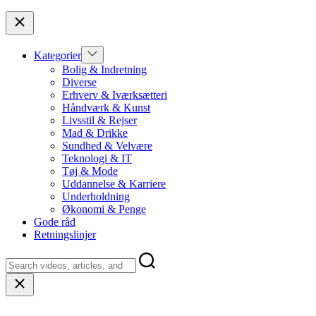
top
Close
Show
Kategorier
sub
Bolig & Indretning
menu
Diverse
Erhverv & Iværksætteri
Håndværk & Kunst
Livsstil & Rejser
Mad & Drikke
Sundhed & Velvære
Teknologi & IT
Tøj & Mode
Uddannelse & Karriere
Underholdning
Økonomi & Penge
Gode råd
Retningslinjer
Close
search