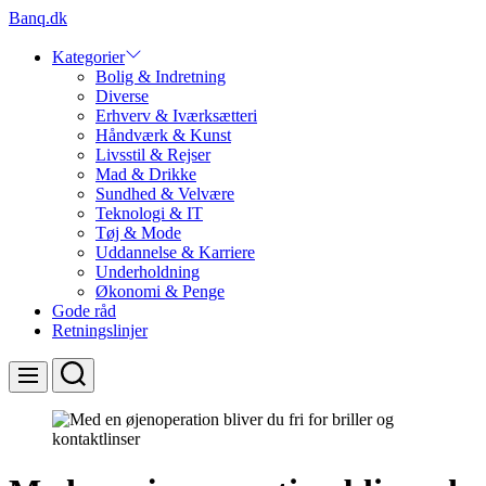
Skip
Banq.dk
to
content
Kategorier
Bolig & Indretning
Diverse
Erhverv & Iværksætteri
Håndværk & Kunst
Livsstil & Rejser
Mad & Drikke
Sundhed & Velvære
Teknologi & IT
Tøj & Mode
Uddannelse & Karriere
Underholdning
Økonomi & Penge
Gode råd
Retningslinjer
Search
Menu