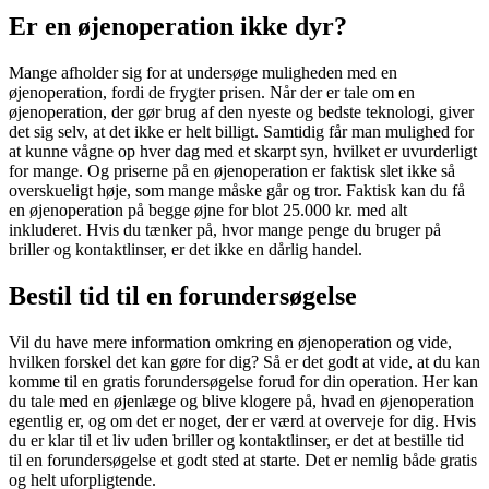
Er en øjenoperation ikke dyr?
Mange afholder sig for at undersøge muligheden med en
øjenoperation, fordi de frygter prisen. Når der er tale om en
øjenoperation, der gør brug af den nyeste og bedste teknologi, giver
det sig selv, at det ikke er helt billigt. Samtidig får man mulighed for
at kunne vågne op hver dag med et skarpt syn, hvilket er uvurderligt
for mange. Og priserne på en øjenoperation er faktisk slet ikke så
overskueligt høje, som mange måske går og tror. Faktisk kan du få
en øjenoperation på begge øjne for blot 25.000 kr. med alt
inkluderet. Hvis du tænker på, hvor mange penge du bruger på
briller og kontaktlinser, er det ikke en dårlig handel.
Bestil tid til en forundersøgelse
Vil du have mere information omkring en øjenoperation og vide,
hvilken forskel det kan gøre for dig? Så er det godt at vide, at du kan
komme til en gratis forundersøgelse forud for din operation. Her kan
du tale med en øjenlæge og blive klogere på, hvad en øjenoperation
egentlig er, og om det er noget, der er værd at overveje for dig. Hvis
du er klar til et liv uden briller og kontaktlinser, er det at bestille tid
til en forundersøgelse et godt sted at starte. Det er nemlig både gratis
og helt uforpligtende.