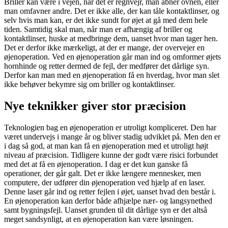
Briller kan være i vejen, når det er regnvejr, man åbner ovnen, eller
man omfavner andre. Det er ikke alle, der kan tåle kontaktlinser, og
selv hvis man kan, er det ikke sundt for øjet at gå med dem hele
tiden. Samtidig skal man, når man er afhængig af briller og
kontaktlinser, huske at medbringe dem, uanset hvor man tager hen.
Det er derfor ikke mærkeligt, at der er mange, der overvejer en
øjenoperation. Ved en øjenoperation går man ind og omformer øjets
hornhinde og retter dermed de fejl, der medfører det dårlige syn.
Derfor kan man med en øjenoperation få en hverdag, hvor man slet
ikke behøver bekymre sig om briller og kontaktlinser.
Nye teknikker giver stor præcision
Teknologien bag en øjenoperation er utroligt kompliceret. Den har
været undervejs i mange år og bliver stadig udviklet på. Men den er
i dag så god, at man kan få en øjenoperation med et utroligt højt
niveau af præcision. Tidligere kunne der godt være risici forbundet
med det at få en øjenoperation. I dag er det kun ganske få
operationer, der går galt. Det er ikke længere mennesker, men
computere, der udfører din øjenoperation ved hjælp af en laser.
Denne laser går ind og retter fejlen i øjet, uanset hvad den består i.
En øjenoperation kan derfor både afhjælpe nær- og langsynethed
samt bygningsfejl. Uanset grunden til dit dårlige syn er det altså
meget sandsynligt, at en øjenoperation kan være løsningen.