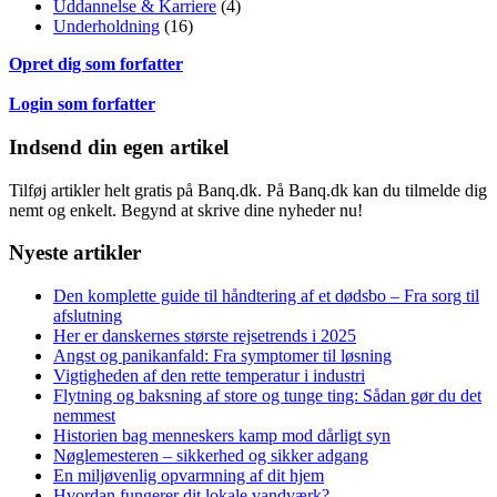
Uddannelse & Karriere
(4)
Underholdning
(16)
Opret dig som forfatter
Login som forfatter
Indsend din egen artikel
Tilføj artikler helt gratis på Banq.dk. På Banq.dk kan du tilmelde dig
nemt og enkelt. Begynd at skrive dine nyheder nu!
Nyeste artikler
Den komplette guide til håndtering af et dødsbo – Fra sorg til
afslutning
Her er danskernes største rejsetrends i 2025
Angst og panikanfald: Fra symptomer til løsning
Vigtigheden af den rette temperatur i industri
Flytning og baksning af store og tunge ting: Sådan gør du det
nemmest
Historien bag menneskers kamp mod dårligt syn
Nøglemesteren – sikkerhed og sikker adgang
En miljøvenlig opvarmning af dit hjem
Hvordan fungerer dit lokale vandværk?