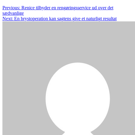
Indlægsnavigation
Previous:
Renice tilbyder en rengøringsservice ud over det
sædvanlige
Next:
En brystoperation kan sagtens give et naturligt resultat