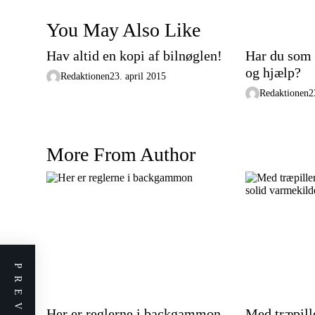
t
i
You May Also Like
o
Hav altid en kopi af bilnøglen!
Har du som 
n
og hjælp?
Redaktionen
23. april 2015
Redaktionen
2
More From Author
Her er reglerne i backgammon
Med træpille