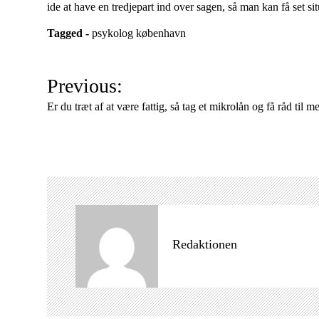
ide at have en tredjepart ind over sagen, så man kan få set sit
Tagged -
psykolog københavn
I
Previous:
n
Er du træt af at være fattig, så tag et mikrolån og få råd til m
d
l
æ
g
s
n
a
Redaktionen
v
i
g
a