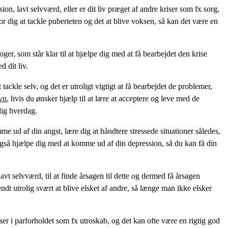
n, lavt selvværd, eller er dit liv præget af andre kriser som fx sorg,
or dig at tackle puberteten og det at blive voksen, så kan det være en
r, som står klar til at hjælpe dig med at få bearbejdet den krise
d dit liv.
ackle selv, og det er utroligt vigtigt at få bearbejdet de problemer,
vn
, hvis du ønsker hjælp til at lære at acceptere og leve med de
elig hverdag.
d af din angst, lære dig at håndtere stressede situationer således,
også hjælpe dig med at komme ud af din depression, så du kan få din
t selvværd, til at finde årsagen til dette og dermed få årsagen
ndt utrolig svært at blive elsket af andre, så længe man ikke elsker
er i parforholdet som fx utroskab, og det kan ofte være en rigtig god