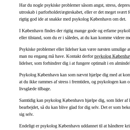
Har du nogle psykiske problemer såsom angst, stress, depressio
utroskab i parforholdet/ægteskabet, eller er det meget svært f
rigtig god ide at snakke med psykolog København om det.
I København findes der rigtig mange gode og erfarne psykologe
eller tilstand, som du er i således, at du kan komme videre me
Psykiske problemer eller lidelser kan være næsten umulige at t
man nu engang må have. Kontakt derfor
psykolog Københa
lidelser, som forhindrer dig i at fungere optimalt i en almind
Psykolog København kan som nævnt hjælpe dig med at komme u
at du ikke rammes af stress i fremtiden, og psykologen kan 
livsglæde tilbage.
Samtidig kan psykolog København hjælpe dig, som lider af lav
bearbejdet, så du kan blive glad for dig selv. Det er som beke
sig selv.
Endeligt er psykolog København uddannet til at håndtere kris