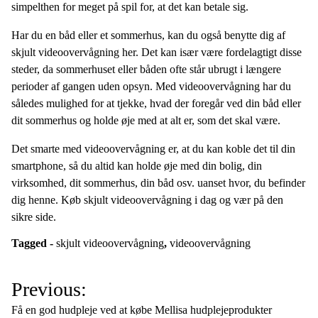
simpelthen for meget på spil for, at det kan betale sig.
Har du en båd eller et sommerhus, kan du også benytte dig af
skjult videoovervågning her. Det kan især være fordelagtigt disse
steder, da sommerhuset eller båden ofte står ubrugt i længere
perioder af gangen uden opsyn. Med videoovervågning har du
således mulighed for at tjekke, hvad der foregår ved din båd eller
dit sommerhus og holde øje med at alt er, som det skal være.
Det smarte med videoovervågning er, at du kan koble det til din
smartphone, så du altid kan holde øje med din bolig, din
virksomhed, dit sommerhus, din båd osv. uanset hvor, du befinder
dig henne. Køb skjult videoovervågning i dag og vær på den
sikre side.
Tagged -
skjult videoovervågning
,
videoovervågning
I
Previous:
n
Få en god hudpleje ved at købe Mellisa hudplejeprodukter