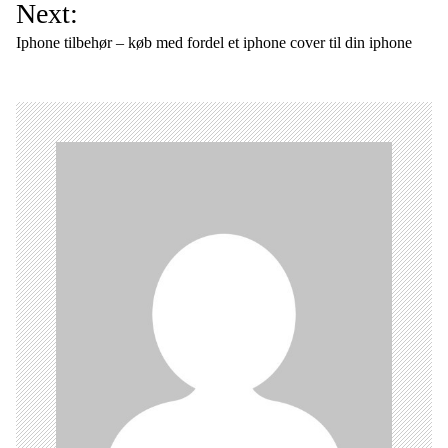
d
Next:
l
Iphone tilbehør – køb med fordel et iphone cover til din iphone
æ
g
s
n
a
v
i
g
a
t
i
o
n