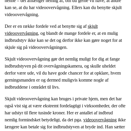
henne – det afhænger nemlig af, om du gerne vil have, at andre
kan se, at du har videoovervågning. Ellers kan du benytte skjult
videoovervågning.
Der er en række fordele ved at benytte sig af
skjult
videoovervågning
, og blandt de mange fordele er, at en mulig
indbrudstyv ikke kan se det og derfor ikke kan gøre noget for at
skjule sig på videoovervågningen.
Skjult videoovervågning gør det nemlig muligt for dig at fange
indbrudstyven på dit overvågningskamera, og skulle uheldet
derfor være ude, vil du have gode chancer for at opklare, hvem
gerningsmanden er og dermed muligvis komme nogle af
indbruddene i området til livs.
Skjult videoovervågning kan bruges i private hjem, men det har
også vist sig at være ekstremt fordelagtigt i virksomheder, der ofte
har udstyr til flere tusinde kroner. Her er antallet af indbrud
nemlig formindsket betydeligt, da det pga.
videoovervågning
ikke
længere kan betale sig for indbrudstyven at bryde ind. Han sætter