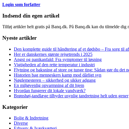
Login som forfatter
Indsend din egen artikel
Tilføj artikler helt gratis på Banq.dk. På Banq.dk kan du tilmelde dig
Nyeste artikler
Den komplette guide til håndtering af et dødsbo – Fra sorg til a
Her er danskernes største rejsetrends i 2025
Angst og panikanfald: Fra symptomer til løsning
Vigtigheden af den rette temperatur i industri
Flytning og baksning af store og tunge ting: Sådan gør du det
Historien bag menneskers kamp mod dårligt syn
Nøglemesteren – sikkerhed og sikker adgang
En miljøvenlig opvarmning af dit hjem
Hvordan fungerer dit lokale vandværk?
Brønshøj-tandlæge tilbyder usynlig tandretning helt uden gener
Kategorier
Bolig & Indretning
Diverse
Erhverv & Iværksætteri