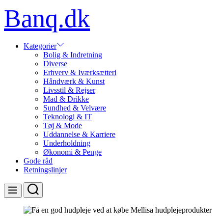
Skip
Banq.dk
to
content
Kategorier
Bolig & Indretning
Diverse
Erhverv & Iværksætteri
Håndværk & Kunst
Livsstil & Rejser
Mad & Drikke
Sundhed & Velvære
Teknologi & IT
Tøj & Mode
Uddannelse & Karriere
Underholdning
Økonomi & Penge
Gode råd
Retningslinjer
Search
Menu