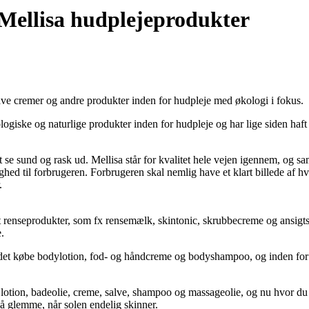
 Mellisa hudplejeprodukter
lave cremer og andre produkter inden for hudpleje med økologi i fokus.
giske og naturlige produkter inden for hudpleje og har lige siden haft 
 se sund og rask ud. Mellisa står for kvalitet hele vejen igennem, og sam
 til forbrugeren. Forbrugeren skal nemlig have et klart billede af hvi
.
t renseprodukter, som fx rensemælk, skintonic, skrubbecreme og ansigts
.
ndet købe bodylotion, fod- og håndcreme og bodyshampoo, og inden for 
x lotion, badeolie, creme, salve, shampoo og massageolie, og nu hvor du
å glemme, når solen endelig skinner.