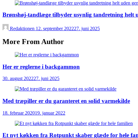
Brønshøj-tandlæge tilbyder usynlig tandretning helt 
Redaktionen
12. september 2022
27. juni 2025
More From Author
Her er reglerne i backgammon
30. august 2022
27. juni 2025
Med træpiller er du garanteret en solid varmekilde
18. februar 2020
19. januar 2022
Et nyt køkken fra Rotpunkt skaber glæde for hele fam