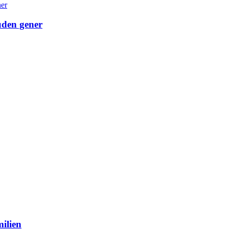
uden gener
ilien