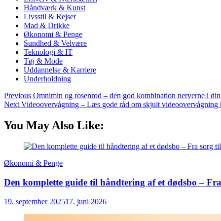
Håndværk & Kunst
Livsstil & Rejser
Mad & Drikke
Økonomi & Penge
Sundhed & Velvære
Teknologi & IT
Tøj & Mode
Uddannelse & Karriere
Underholdning
Previous
Omnimin og rosenrod – den god kombination nerverne i din
Next
Videoovervågning – Læs gode råd om skjult videoovervågning 
You May Also Like:
Økonomi & Penge
Den komplette guide til håndtering af et dødsbo – Fra 
19. september 2025
17. juni 2026