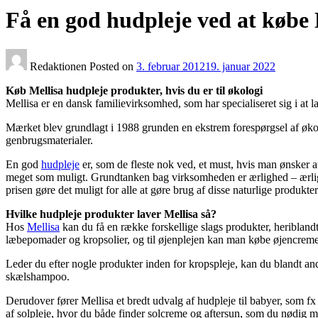
Få en god hudpleje ved at købe
Redaktionen
Posted on
3. februar 2012
19. januar 2022
Køb Mellisa hudpleje produkter, hvis du er til økologi
Mellisa er en dansk familievirksomhed, som har specialiseret sig i at 
Mærket blev grundlagt i 1988 grunden en ekstrem forespørgsel af økolo
genbrugsmaterialer.
En god
hudpleje
er, som de fleste nok ved, et must, hvis man ønsker at
meget som muligt. Grundtanken bag virksomheden er ærlighed – ærlighed
prisen gøre det muligt for alle at gøre brug af disse naturlige produkter
Hvilke hudpleje produkter laver Mellisa så?
Hos
Mellisa
kan du få en række forskellige slags produkter, heribland
læbepomader og kropsolier, og til øjenplejen kan man købe øjencreme
Leder du efter nogle produkter inden for kropspleje, kan du blandt a
skælshampoo.
Derudover fører Mellisa et bredt udvalg af hudpleje til babyer, som f
af solpleje, hvor du både finder solcreme og aftersun, som du nødig m