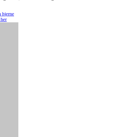
 hjerne
 her