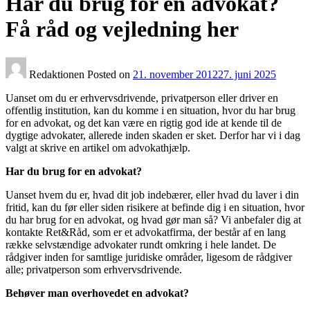
Har du brug for en advokat?
Få råd og vejledning her
Redaktionen
Posted on
21. november 2012
27. juni 2025
Uanset om du er erhvervsdrivende, privatperson eller driver en
offentlig institution, kan du komme i en situation, hvor du har brug
for en advokat, og det kan være en rigtig god ide at kende til de
dygtige advokater, allerede inden skaden er sket. Derfor har vi i dag
valgt at skrive en artikel om advokathjælp.
Har du brug for en advokat?
Uanset hvem du er, hvad dit job indebærer, eller hvad du laver i din
fritid, kan du før eller siden risikere at befinde dig i en situation, hvor
du har brug for en advokat, og hvad gør man så? Vi anbefaler dig at
kontakte Ret&Råd, som er et advokatfirma, der består af en lang
række selvstændige advokater rundt omkring i hele landet. De
rådgiver inden for samtlige juridiske områder, ligesom de rådgiver
alle; privatperson som erhvervsdrivende.
Behøver man overhovedet en advokat?