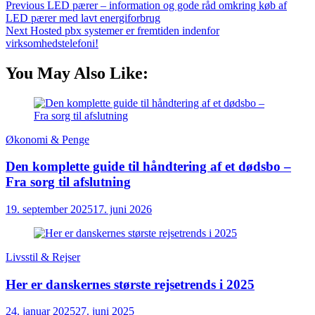
Previous
LED pærer – information og gode råd omkring køb af
LED pærer med lavt energiforbrug
Next
Hosted pbx systemer er fremtiden indenfor
virksomhedstelefoni!
You May Also Like:
Økonomi & Penge
Den komplette guide til håndtering af et dødsbo –
Fra sorg til afslutning
19. september 2025
17. juni 2026
Livsstil & Rejser
Her er danskernes største rejsetrends i 2025
24. januar 2025
27. juni 2025