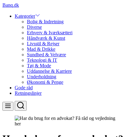
Skip
Banq.dk
to
content
Kategorier
Bolig & Indretning
Diverse
Erhverv & Iværksætteri
Håndværk & Kunst
Livsstil & Rejser
Mad & Drikke
Sundhed & Velvære
Teknologi & IT
Tøj & Mode
Uddannelse & Karriere
Underholdning
Økonomi & Penge
Gode råd
Retningslinjer
Search
Menu