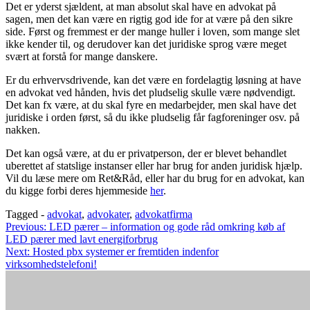
Det er yderst sjældent, at man absolut skal have en advokat på
sagen, men det kan være en rigtig god ide for at være på den sikre
side. Først og fremmest er der mange huller i loven, som mange slet
ikke kender til, og derudover kan det juridiske sprog være meget
svært at forstå for mange danskere.
Er du erhvervsdrivende, kan det være en fordelagtig løsning at have
en advokat ved hånden, hvis det pludselig skulle være nødvendigt.
Det kan fx være, at du skal fyre en medarbejder, men skal have det
juridiske i orden først, så du ikke pludselig får fagforeninger osv. på
nakken.
Det kan også være, at du er privatperson, der er blevet behandlet
uberettet af statslige instanser eller har brug for anden juridisk hjælp.
Vil du læse mere om Ret&Råd, eller har du brug for en advokat, kan
du kigge forbi deres hjemmeside
her
.
Tagged -
advokat
,
advokater
,
advokatfirma
Indlægsnavigation
Previous:
LED pærer – information og gode råd omkring køb af
LED pærer med lavt energiforbrug
Next:
Hosted pbx systemer er fremtiden indenfor
virksomhedstelefoni!