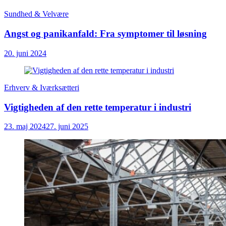
Sundhed & Velvære
Angst og panikanfald: Fra symptomer til løsning
20. juni 2024
Erhverv & Iværksætteri
Vigtigheden af den rette temperatur i industri
23. maj 2024
27. juni 2025