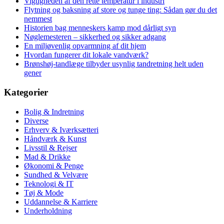
Vigtigheden af den rette temperatur i industri
Flytning og baksning af store og tunge ting: Sådan gør du det
nemmest
Historien bag menneskers kamp mod dårligt syn
Nøglemesteren – sikkerhed og sikker adgang
En miljøvenlig opvarmning af dit hjem
Hvordan fungerer dit lokale vandværk?
Brønshøj-tandlæge tilbyder usynlig tandretning helt uden
gener
Kategorier
Bolig & Indretning
Diverse
Erhverv & Iværksætteri
Håndværk & Kunst
Livsstil & Rejser
Mad & Drikke
Økonomi & Penge
Sundhed & Velvære
Teknologi & IT
Tøj & Mode
Uddannelse & Karriere
Underholdning