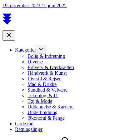
19. december 2023
27. juni 2025
Scroll
to
top
Close
Show
Kategorier
sub
Bolig & Indretning
menu
Diverse
Erhverv & Iværksætteri
Håndværk & Kunst
Livsstil & Rejser
Mad & Drikke
Sundhed & Velvære
Teknologi & IT
Tøj & Mode
Uddannelse & Karriere
Underholdning
Økonomi & Penge
Gode råd
Retningslinjer