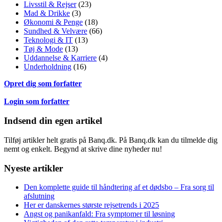
Livsstil & Rejser
(23)
Mad & Drikke
(3)
Økonomi & Penge
(18)
Sundhed & Velvære
(66)
Teknologi & IT
(13)
Tøj & Mode
(13)
Uddannelse & Karriere
(4)
Underholdning
(16)
Opret dig som forfatter
Login som forfatter
Indsend din egen artikel
Tilføj artikler helt gratis på Banq.dk. På Banq.dk kan du tilmelde dig
nemt og enkelt. Begynd at skrive dine nyheder nu!
Nyeste artikler
Den komplette guide til håndtering af et dødsbo – Fra sorg til
afslutning
Her er danskernes største rejsetrends i 2025
Angst og panikanfald: Fra symptomer til løsning