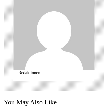
v
i
g
a
t
i
o
n
Redaktionen
You May Also Like