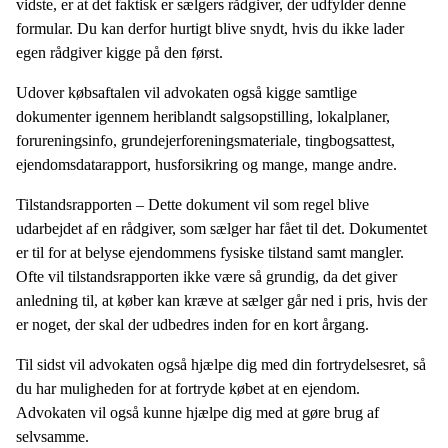
vidste, er at det faktisk er sælgers rådgiver, der udfylder denne
formular. Du kan derfor hurtigt blive snydt, hvis du ikke lader
egen rådgiver kigge på den først.
Udover købsaftalen vil advokaten også kigge samtlige
dokumenter igennem heriblandt salgsopstilling, lokalplaner,
forureningsinfo, grundejerforeningsmateriale, tingbogsattest,
ejendomsdatarapport, husforsikring og mange, mange andre.
Tilstandsrapporten – Dette dokument vil som regel blive
udarbejdet af en rådgiver, som sælger har fået til det. Dokumentet
er til for at belyse ejendommens fysiske tilstand samt mangler.
Ofte vil tilstandsrapporten ikke være så grundig, da det giver
anledning til, at køber kan kræve at sælger går ned i pris, hvis der
er noget, der skal der udbedres inden for en kort årgang.
Til sidst vil advokaten også hjælpe dig med din fortrydelsesret, så
du har muligheden for at fortryde købet at en ejendom.
Advokaten vil også kunne hjælpe dig med at gøre brug af
selvsamme.