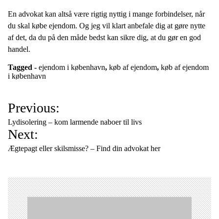
En advokat kan altså være rigtig nyttig i mange forbindelser, når
du skal købe ejendom. Og jeg vil klart anbefale dig at gøre nytte
af det, da du på den måde bedst kan sikre dig, at du gør en god
handel.
Tagged -
ejendom i københavn
,
køb af ejendom
,
køb af ejendom
i københavn
I
Previous:
n
Lydisolering – kom larmende naboer til livs
d
Next:
l
Ægtepagt eller skilsmisse? – Find din advokat her
æ
g
s
n
a