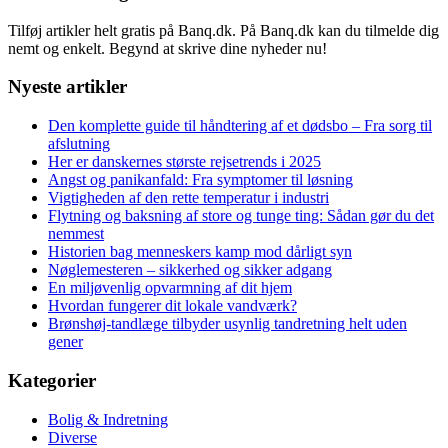
Tilføj artikler helt gratis på Banq.dk. På Banq.dk kan du tilmelde dig
nemt og enkelt. Begynd at skrive dine nyheder nu!
Nyeste artikler
Den komplette guide til håndtering af et dødsbo – Fra sorg til
afslutning
Her er danskernes største rejsetrends i 2025
Angst og panikanfald: Fra symptomer til løsning
Vigtigheden af den rette temperatur i industri
Flytning og baksning af store og tunge ting: Sådan gør du det
nemmest
Historien bag menneskers kamp mod dårligt syn
Nøglemesteren – sikkerhed og sikker adgang
En miljøvenlig opvarmning af dit hjem
Hvordan fungerer dit lokale vandværk?
Brønshøj-tandlæge tilbyder usynlig tandretning helt uden
gener
Kategorier
Bolig & Indretning
Diverse