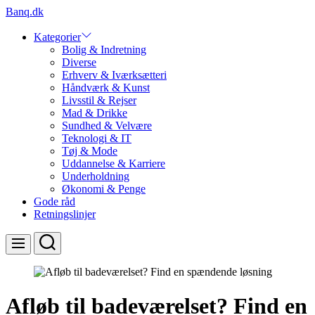
Skip
Banq.dk
to
content
Kategorier
Bolig & Indretning
Diverse
Erhverv & Iværksætteri
Håndværk & Kunst
Livsstil & Rejser
Mad & Drikke
Sundhed & Velvære
Teknologi & IT
Tøj & Mode
Uddannelse & Karriere
Underholdning
Økonomi & Penge
Gode råd
Retningslinjer
Search
Menu
Afløb til badeværelset? Find en