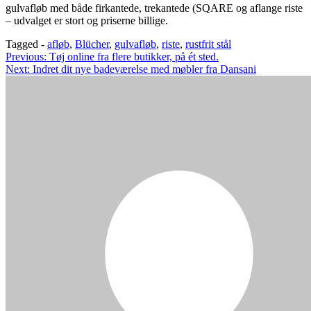
gulvafløb med både firkantede, trekantede (SQARE og aflange riste
– udvalget er stort og priserne billige.
Tagged -
afløb
,
Blücher
,
gulvafløb
,
riste
,
rustfrit stål
Indlægsnavigation
Previous:
Tøj online fra flere butikker, på ét sted.
Next:
Indret dit nye badeværelse med møbler fra Dansani