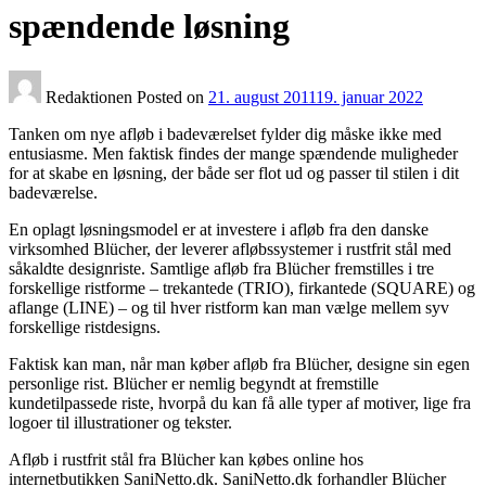
spændende løsning
Redaktionen
Posted on
21. august 2011
19. januar 2022
Tanken om nye afløb i badeværelset fylder dig måske ikke med
entusiasme. Men faktisk findes der mange spændende muligheder
for at skabe en løsning, der både ser flot ud og passer til stilen i dit
badeværelse.
En oplagt løsningsmodel er at investere i afløb fra den danske
virksomhed Blücher, der leverer afløbssystemer i rustfrit stål med
såkaldte designriste. Samtlige afløb fra Blücher fremstilles i tre
forskellige ristforme – trekantede (TRIO), firkantede (SQUARE) og
aflange (LINE) – og til hver ristform kan man vælge mellem syv
forskellige ristdesigns.
Faktisk kan man, når man køber afløb fra Blücher, designe sin egen
personlige rist. Blücher er nemlig begyndt at fremstille
kundetilpassede riste, hvorpå du kan få alle typer af motiver, lige fra
logoer til illustrationer og tekster.
Afløb i rustfrit stål fra Blücher kan købes online hos
internetbutikken SaniNetto.dk. SaniNetto.dk forhandler Blücher