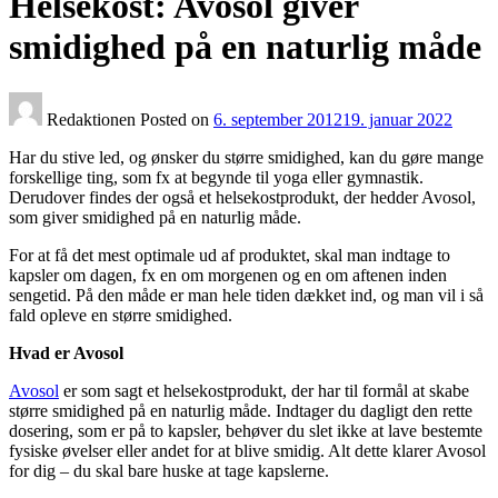
Helsekost: Avosol giver
smidighed på en naturlig måde
Redaktionen
Posted on
6. september 2012
19. januar 2022
Har du stive led, og ønsker du større smidighed, kan du gøre mange
forskellige ting, som fx at begynde til yoga eller gymnastik.
Derudover findes der også et helsekostprodukt, der hedder Avosol,
som giver smidighed på en naturlig måde.
For at få det mest optimale ud af produktet, skal man indtage to
kapsler om dagen, fx en om morgenen og en om aftenen inden
sengetid. På den måde er man hele tiden dækket ind, og man vil i så
fald opleve en større smidighed.
Hvad er Avosol
Avosol
er som sagt et helsekostprodukt, der har til formål at skabe
større smidighed på en naturlig måde. Indtager du dagligt den rette
dosering, som er på to kapsler, behøver du slet ikke at lave bestemte
fysiske øvelser eller andet for at blive smidig. Alt dette klarer Avosol
for dig – du skal bare huske at tage kapslerne.