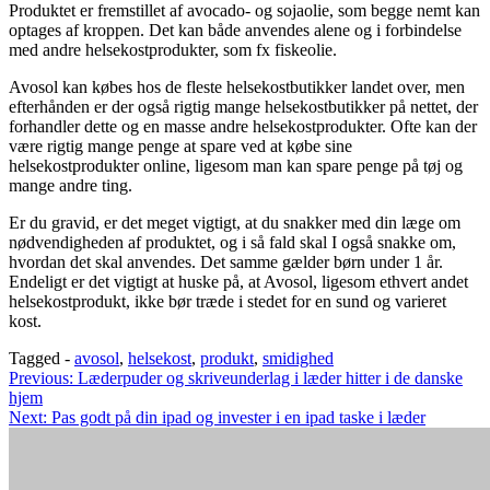
Produktet er fremstillet af avocado- og sojaolie, som begge nemt kan
optages af kroppen. Det kan både anvendes alene og i forbindelse
med andre helsekostprodukter, som fx fiskeolie.
Avosol kan købes hos de fleste helsekostbutikker landet over, men
efterhånden er der også rigtig mange helsekostbutikker på nettet, der
forhandler dette og en masse andre helsekostprodukter. Ofte kan der
være rigtig mange penge at spare ved at købe sine
helsekostprodukter online, ligesom man kan spare penge på tøj og
mange andre ting.
Er du gravid, er det meget vigtigt, at du snakker med din læge om
nødvendigheden af produktet, og i så fald skal I også snakke om,
hvordan det skal anvendes. Det samme gælder børn under 1 år.
Endeligt er det vigtigt at huske på, at Avosol, ligesom ethvert andet
helsekostprodukt, ikke bør træde i stedet for en sund og varieret
kost.
Tagged -
avosol
,
helsekost
,
produkt
,
smidighed
Indlægsnavigation
Previous:
Læderpuder og skriveunderlag i læder hitter i de danske
hjem
Next:
Pas godt på din ipad og invester i en ipad taske i læder