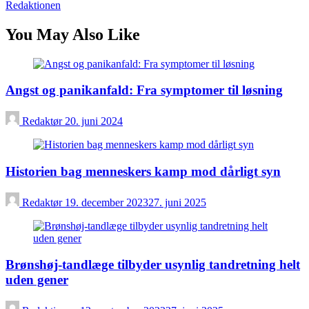
Redaktionen
You May Also Like
Angst og panikanfald: Fra symptomer til løsning
Redaktør
20. juni 2024
Historien bag menneskers kamp mod dårligt syn
Redaktør
19. december 2023
27. juni 2025
Brønshøj-tandlæge tilbyder usynlig tandretning helt
uden gener