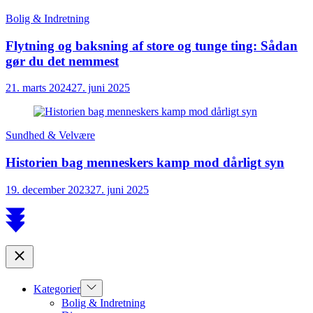
Bolig & Indretning
Flytning og baksning af store og tunge ting: Sådan
gør du det nemmest
21. marts 2024
27. juni 2025
Sundhed & Velvære
Historien bag menneskers kamp mod dårligt syn
19. december 2023
27. juni 2025
Scroll
to
top
Close
Show
Kategorier
sub
Bolig & Indretning
menu