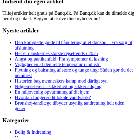
Indsend din egen artikel
Tilføj artikler helt gratis på Banq.dk. På Banq.dk kan du tilmelde dig
nemt og enkelt. Begynd at skrive dine nyheder nu!
Nyeste artikler
Den komplette guide til håndtering af et dødsbo – Fra sorg til
afslutning
Her er danskernes største rejsetrends i 2025
Angst og panikanfald: Fra symptomer til løsning
Vigtigheden af den rette temperatur i industri
Flytning og baksning af store og tunge ting: Sådan gør du det
nemmest
Historien bag menneskers kamp mod dårligt syn
Nøglemesteren – sikkerhed og sikker adgang
En miljøvenlig opvarmning af dit hjem
Hvordan fungerer dit lokale vandværk?
Brønshøj-tandlæge tilbyder usynlig tandretning helt uden
gener
Kategorier
Bolig & Indretning