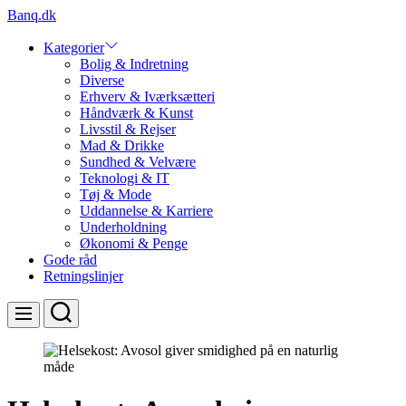
Skip
Banq.dk
to
content
Kategorier
Bolig & Indretning
Diverse
Erhverv & Iværksætteri
Håndværk & Kunst
Livsstil & Rejser
Mad & Drikke
Sundhed & Velvære
Teknologi & IT
Tøj & Mode
Uddannelse & Karriere
Underholdning
Økonomi & Penge
Gode råd
Retningslinjer
Search
Menu