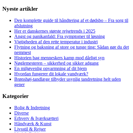
Nyeste artikler
Den komplette guide til håndtering af et dødsbo – Fra sorg til
afslutning
Her er danskernes største rejsetrends i 2025
Angst og panikanfald: Fra symptomer til løsning
Vigtigheden af den rette temperatur i industri
Flytning og baksning af store og tunge ting: Sådan gør du det
nemmest
Historien bag menneskers kamp mod dårligt syn
Nøglemesteren – sikkerhed og sikker adgang
En miljøvenlig opvarmning af dit hjem
Hvordan fungerer dit lokale vandværk?
Brønshøj-tandlæge tilbyder usynlig tandretning helt uden
gener
Kategorier
Bolig & Indretning
Diverse
Erhverv & Iværksætteri
Håndværk & Kunst
Livsstil & Rejser