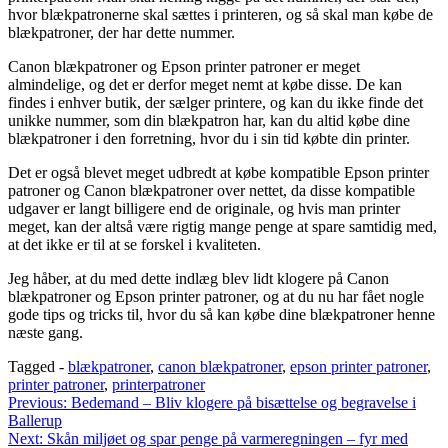
hvor blækpatronerne skal sættes i printeren, og så skal man købe de
blækpatroner, der har dette nummer.
Canon blækpatroner og Epson printer patroner er meget
almindelige, og det er derfor meget nemt at købe disse. De kan
findes i enhver butik, der sælger printere, og kan du ikke finde det
unikke nummer, som din blækpatron har, kan du altid købe dine
blækpatroner i den forretning, hvor du i sin tid købte din printer.
Det er også blevet meget udbredt at købe kompatible Epson printer
patroner og Canon blækpatroner over nettet, da disse kompatible
udgaver er langt billigere end de originale, og hvis man printer
meget, kan der altså være rigtig mange penge at spare samtidig med,
at det ikke er til at se forskel i kvaliteten.
Jeg håber, at du med dette indlæg blev lidt klogere på Canon
blækpatroner og Epson printer patroner, og at du nu har fået nogle
gode tips og tricks til, hvor du så kan købe dine blækpatroner henne
næste gang.
Tagged -
blækpatroner
,
canon blækpatroner
,
epson printer patroner
,
printer patroner
,
printerpatroner
Indlægsnavigation
Previous:
Bedemand – Bliv klogere på bisættelse og begravelse i
Ballerup
Next:
Skån miljøet og spar penge på varmeregningen – fyr med