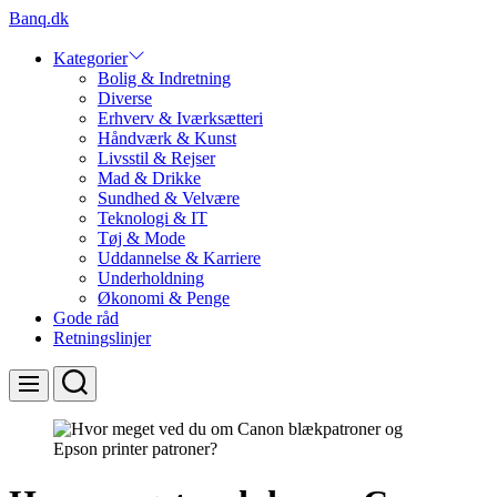
Skip
Banq.dk
to
content
Kategorier
Bolig & Indretning
Diverse
Erhverv & Iværksætteri
Håndværk & Kunst
Livsstil & Rejser
Mad & Drikke
Sundhed & Velvære
Teknologi & IT
Tøj & Mode
Uddannelse & Karriere
Underholdning
Økonomi & Penge
Gode råd
Retningslinjer
Search
Menu