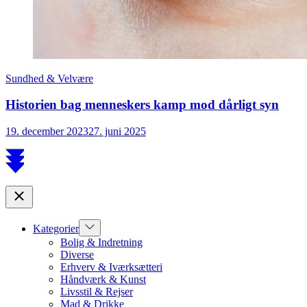
Sundhed & Velvære
Historien bag menneskers kamp mod dårligt syn
19. december 2023
27. juni 2025
Scroll
to
top
Close
Show
Kategorier
sub
Bolig & Indretning
menu
Diverse
Erhverv & Iværksætteri
Håndværk & Kunst
Livsstil & Rejser
Mad & Drikke