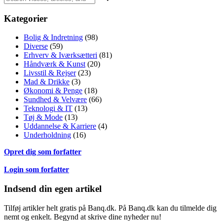
Kategorier
Bolig & Indretning
(98)
Diverse
(59)
Erhverv & Iværksætteri
(81)
Håndværk & Kunst
(20)
Livsstil & Rejser
(23)
Mad & Drikke
(3)
Økonomi & Penge
(18)
Sundhed & Velvære
(66)
Teknologi & IT
(13)
Tøj & Mode
(13)
Uddannelse & Karriere
(4)
Underholdning
(16)
Opret dig som forfatter
Login som forfatter
Indsend din egen artikel
Tilføj artikler helt gratis på Banq.dk. På Banq.dk kan du tilmelde dig
nemt og enkelt. Begynd at skrive dine nyheder nu!