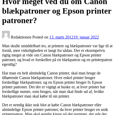
Hvor meget ved du om Canon
blækpatroner og Epson printer
patroner?
Redaktionen
Posted on
13. marts 2012
19. januar 2022
Man skulle umiddelbart tro, at printere og blækpatroner var lige til at
forstå, men virkeligheden er langt fra sådan. Der er eksempelvis
rigtig meget at vide om Canon blækpatroner og Epson printer
patroner, og hvad er forskellen på en blækpatron og en printerpatron
egentlig?
Har man en helt almindelig Canon printer, skal man bruge de
tilhørende Canon blækpatroner. Hver enkel printer bruger
forskellige blækpatroner, og en Epson printer bruger fx Epson
printer patroner. Det der er vigtigt at huske er, at hver printer har
forskellige numre, som bruges, når man skal finde ud af, hvilke
blækpatroner man skal købe til sin printer.
Det er nemlig ikke nok blot at købe Canon blækpatroner eller
almindelige Epson printer patroner, da hver printer bruger en unik
printerpatron. Man skal nemlig kigge på det nummer, der står der,