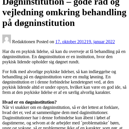
Døgninstitution – gode råd og
vejledning omkring behandling
på døgninstitution
Redaktionen
Posted on
17. oktober 2012
19. januar 2022
Har du en psykisk lidelse, så kan du overveje at få behandling på en
døgninstitution. En døgninstitution er en institution, hvor den
psykisk lidende opholder sig døgnet rundt.
For folk med alvorlige psykiske lidelser, så kan indlæggelse og
behandling på en døgninstitution være en mulig løsning. En
døgninstitution er i denne forbindelse kendetegnet ved, at den
psykisk lidende altid er under opsyn, hvilket kan være en god ide, så
frem at den psykiske lidelse er af en særlig alvorlig karakter.
Hvad er en døgninstitution?
Når vi snakker om en døgninstitution, så er det lettest at forklare,
hvad det er, ved at sammenligne dem med daginstitutioner.
Daginstitutioner har i denne forbindelse kun åbent i løbet af
dagstimerne, og selvom at de arbejder med ´problematiske´ børn,
unge og voksne, så er problemerne ikke af en karakter, som gør, at