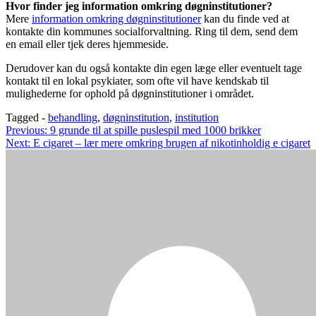
Hvor finder jeg information omkring døgninstitutioner?
Mere
information omkring døgninstitutioner
kan du finde ved at
kontakte din kommunes socialforvaltning. Ring til dem, send dem
en email eller tjek deres hjemmeside.
Derudover kan du også kontakte din egen læge eller eventuelt tage
kontakt til en lokal psykiater, som ofte vil have kendskab til
mulighederne for ophold på døgninstitutioner i området.
Tagged -
behandling
,
døgninstitution
,
institution
Indlægsnavigation
Previous:
9 grunde til at spille puslespil med 1000 brikker
Next:
E cigaret – lær mere omkring brugen af nikotinholdig e cigaret