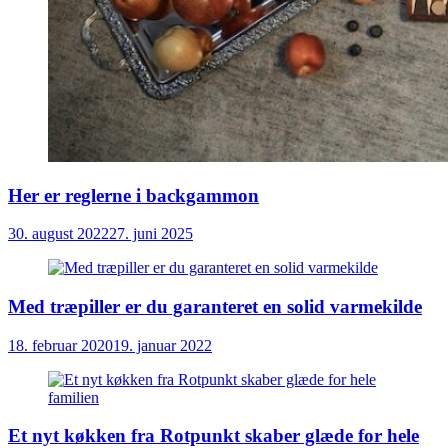
Her er reglerne i backgammon
30. august 2022
27. juni 2025
Med træpiller er du garanteret en solid varmekilde
18. februar 2020
19. januar 2022
Et nyt køkken fra Rotpunkt skaber glæde for hele