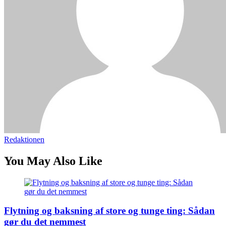
Redaktionen
You May Also Like
Flytning og baksning af store og tunge ting: Sådan
gør du det nemmest