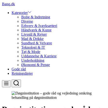
Skip
Banq.dk
to
content
Kategorier
Bolig & Indretning
Diverse
Erhverv & Iværksætteri
Håndværk & Kunst
Livsstil & Rejser
Mad & Drikke
Sundhed & Velvære
Teknologi & IT
Tøj & Mode
Uddannelse & Karriere
Underholdning
Økonomi & Penge
Gode råd
Retningslinjer
Search
Menu