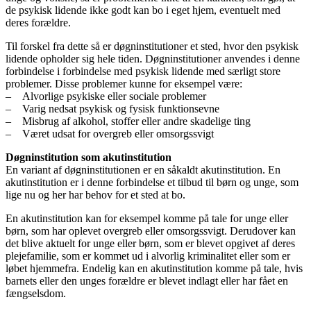
de psykisk lidende ikke godt kan bo i eget hjem, eventuelt med
deres forældre.
Til forskel fra dette så er døgninstitutioner et sted, hvor den psykisk
lidende opholder sig hele tiden. Døgninstitutioner anvendes i denne
forbindelse i forbindelse med psykisk lidende med særligt store
problemer. Disse problemer kunne for eksempel være:
– Alvorlige psykiske eller sociale problemer
– Varig nedsat psykisk og fysisk funktionsevne
– Misbrug af alkohol, stoffer eller andre skadelige ting
– Været udsat for overgreb eller omsorgssvigt
Døgninstitution som akutinstitution
En variant af døgninstitutionen er en såkaldt akutinstitution. En
akutinstitution er i denne forbindelse et tilbud til børn og unge, som
lige nu og her har behov for et sted at bo.
En akutinstitution kan for eksempel komme på tale for unge eller
børn, som har oplevet overgreb eller omsorgssvigt. Derudover kan
det blive aktuelt for unge eller børn, som er blevet opgivet af deres
plejefamilie, som er kommet ud i alvorlig kriminalitet eller som er
løbet hjemmefra. Endelig kan en akutinstitution komme på tale, hvis
barnets eller den unges forældre er blevet indlagt eller har fået en
fængselsdom.