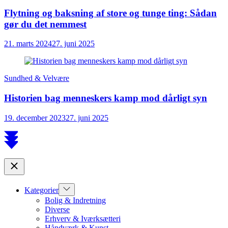
Flytning og baksning af store og tunge ting: Sådan
gør du det nemmest
21. marts 2024
27. juni 2025
Sundhed & Velvære
Historien bag menneskers kamp mod dårligt syn
19. december 2023
27. juni 2025
Scroll
to
top
Close
Show
Kategorier
sub
Bolig & Indretning
menu
Diverse
Erhverv & Iværksætteri
Håndværk & Kunst