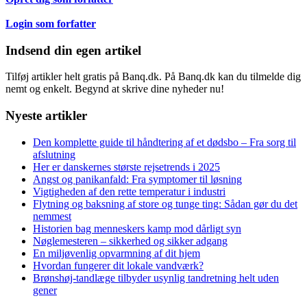
Login som forfatter
Indsend din egen artikel
Tilføj artikler helt gratis på Banq.dk. På Banq.dk kan du tilmelde dig
nemt og enkelt. Begynd at skrive dine nyheder nu!
Nyeste artikler
Den komplette guide til håndtering af et dødsbo – Fra sorg til
afslutning
Her er danskernes største rejsetrends i 2025
Angst og panikanfald: Fra symptomer til løsning
Vigtigheden af den rette temperatur i industri
Flytning og baksning af store og tunge ting: Sådan gør du det
nemmest
Historien bag menneskers kamp mod dårligt syn
Nøglemesteren – sikkerhed og sikker adgang
En miljøvenlig opvarmning af dit hjem
Hvordan fungerer dit lokale vandværk?
Brønshøj-tandlæge tilbyder usynlig tandretning helt uden
gener