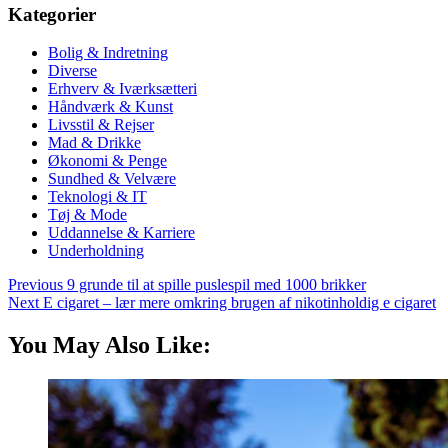
Kategorier
Bolig & Indretning
Diverse
Erhverv & Iværksætteri
Håndværk & Kunst
Livsstil & Rejser
Mad & Drikke
Økonomi & Penge
Sundhed & Velvære
Teknologi & IT
Tøj & Mode
Uddannelse & Karriere
Underholdning
Previous
9 grunde til at spille puslespil med 1000 brikker
Next
E cigaret – lær mere omkring brugen af nikotinholdig e cigaret
You May Also Like: