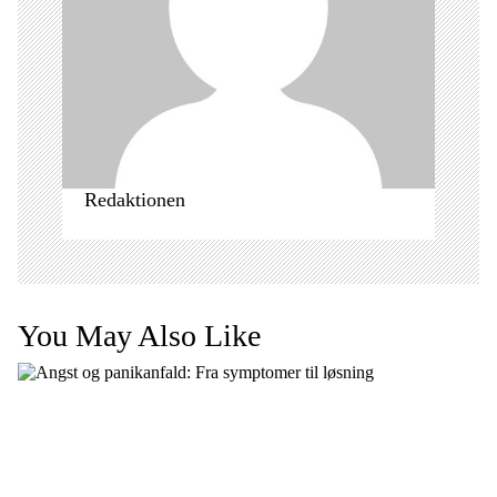
i
o
n
Redaktionen
You May Also Like