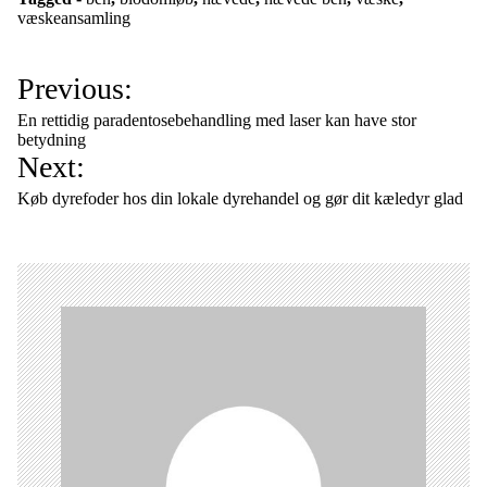
væskeansamling
I
Previous:
n
En rettidig paradentosebehandling med laser kan have stor
d
betydning
Next:
l
æ
Køb dyrefoder hos din lokale dyrehandel og gør dit kæledyr glad
g
s
n
a
v
i
g
a
t