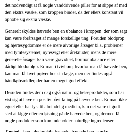
det nødvendigt at få nogle vanddrivende piller for at slippe af med
den ekstra væske, som kroppen binder, da der ellers konstant vil
ophobe sig ekstra væske.
Generelt skyldes hævede ben en ubalance i kroppen, der som sagt
kan være forårsaget af mange forskellige ting. Foruden blodprop
og hjertesygdomme er de mere alvorlige årsager bl.a. problemer
med lymfesystemet, nyresvigt eller åreknuder, mens de mere
generelle årsager kan være graviditet, hormonubalance eller
dårligt blodomløb. Er man i tvivl om, hvorfor man få hævede ben,
kan man få lavet prøver hos sin læge, men der findes også
håndkøbsmidler, der har en meget god effekt.
Desuden findes der i dag også natur- og helseprodukter, som har
vist sig at have en positiv påvirkning på hævede ben. Er man ikke
egnet eller har lyst til almindelig medicin, kan det være et godt
sted at kigge efter en løsning på de hævede ben, og dermed få
nogle produkter som kun indeholder naturlige ingredienser.
Tagged -
ben
,
blodomløb
,
hævede
,
hævede ben
,
væske
,