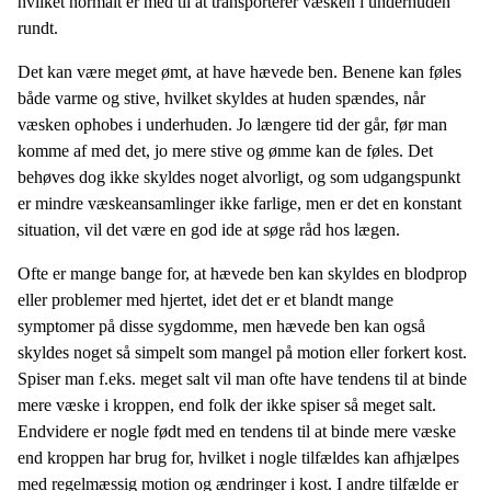
hvilket normalt er med til at transporterer væsken i underhuden
rundt.
Det kan være meget ømt, at have hævede ben. Benene kan føles
både varme og stive, hvilket skyldes at huden spændes, når
væsken ophobes i underhuden. Jo længere tid der går, før man
komme af med det, jo mere stive og ømme kan de føles. Det
behøves dog ikke skyldes noget alvorligt, og som udgangspunkt
er mindre væskeansamlinger ikke farlige, men er det en konstant
situation, vil det være en god ide at søge råd hos lægen.
Ofte er mange bange for, at hævede ben kan skyldes en blodprop
eller problemer med hjertet, idet det er et blandt mange
symptomer på disse sygdomme, men hævede ben kan også
skyldes noget så simpelt som mangel på motion eller forkert kost.
Spiser man f.eks. meget salt vil man ofte have tendens til at binde
mere væske i kroppen, end folk der ikke spiser så meget salt.
Endvidere er nogle født med en tendens til at binde mere væske
end kroppen har brug for, hvilket i nogle tilfældes kan afhjælpes
med regelmæssig motion og ændringer i kost. I andre tilfælde er