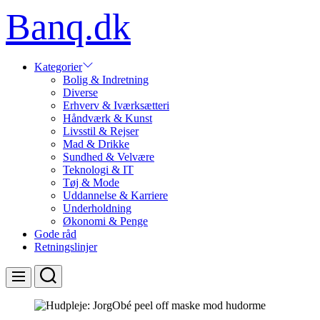
Skip
Banq.dk
to
content
Kategorier
Bolig & Indretning
Diverse
Erhverv & Iværksætteri
Håndværk & Kunst
Livsstil & Rejser
Mad & Drikke
Sundhed & Velvære
Teknologi & IT
Tøj & Mode
Uddannelse & Karriere
Underholdning
Økonomi & Penge
Gode råd
Retningslinjer
Search
Menu