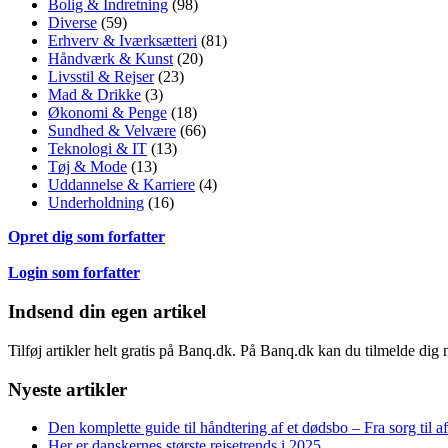
Bolig & Indretning
(98)
Diverse
(59)
Erhverv & Iværksætteri
(81)
Håndværk & Kunst
(20)
Livsstil & Rejser
(23)
Mad & Drikke
(3)
Økonomi & Penge
(18)
Sundhed & Velvære
(66)
Teknologi & IT
(13)
Tøj & Mode
(13)
Uddannelse & Karriere
(4)
Underholdning
(16)
Opret dig som forfatter
Login som forfatter
Indsend din egen artikel
Tilføj artikler helt gratis på Banq.dk. På Banq.dk kan du tilmelde dig
Nyeste artikler
Den komplette guide til håndtering af et dødsbo – Fra sorg til a
Her er danskernes største rejsetrends i 2025