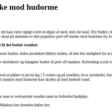
aske mod hudorme
det kan være rigtigt svært at slippe af med, men fat mod. Der findes i da
ste skud på stammen er den populære peel off maske mod hudorme fra J
å det bedste resultat:
 rense huden, inden produktet tilføres huden, så den har mulighed for at 
eksfolierer og klargører huden til peel off masken. Refreshing scrub ma
ved at påføre et jævnt lag i T-zonen og på områder, hvor urenheder, hud
l off masken mod hudorme kan skylles af med lunkent vand.
 man et vedvarende resultat samt en forbedret hudpleje.
 Masken kan desuden købes her.