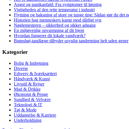
Angst og panikanfald: Fra symptomer til løsning
Vigtigheden af den rette temperatur i industri
Flytning og baksning af store og tunge ting: Sådan gør du det
Historien bag menneskers kamp mod dårligt syn
Nøglemesteren – sikkerhed og sikker adgang
En miljøvenlig opvarmning af dit hjem
Hvordan fungerer dit lokale vandværk?
Brønshøj-tandlæge tilbyder usynlig tandretning helt uden gener
Kategorier
Bolig & Indretning
Diverse
Erhverv & Iværksætteri
Håndværk & Kunst
Livsstil & Rejser
Mad & Drikke
Økonomi & Penge
Sundhed & Velvære
Teknologi & IT
Tøj & Mode
Uddannelse & Karriere
Underholdning