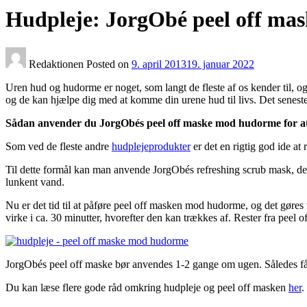
Hudpleje: JorgObé peel off m
Redaktionen
Posted on
9. april 2013
19. januar 2022
Uren hud og hudorme er noget, som langt de fleste af os kender til, og 
og de kan hjælpe dig med at komme din urene hud til livs. Det sene
Sådan anvender du JorgObés peel off maske mod hudorme for at f
Som ved de fleste andre
hudplejeprodukter
er det en rigtig god ide at
Til dette formål kan man anvende JorgObés refreshing scrub mask, der 
lunkent vand.
Nu er det tid til at påføre peel off masken mod hudorme, og det gøres 
virke i ca. 30 minutter, hvorefter den kan trækkes af. Rester fra pee
JorgObés peel off maske bør anvendes 1-2 gange om ugen. Således får
Du kan læse flere gode råd omkring hudpleje og peel off masken
her
.