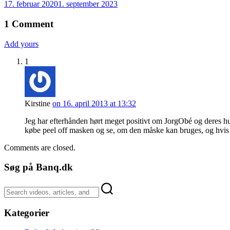
17. februar 2020
1. september 2023
1
Comment
Add yours
1
Kirstine
on 16. april 2013 at 13:32
Jeg har efterhånden hørt meget positivt om JorgObé og deres hud
købe peel off masken og se, om den måske kan bruges, og hvis ikk
Comments are closed.
Søg på Banq.dk
Kategorier