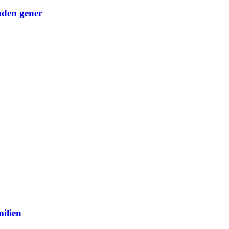
uden gener
ilien