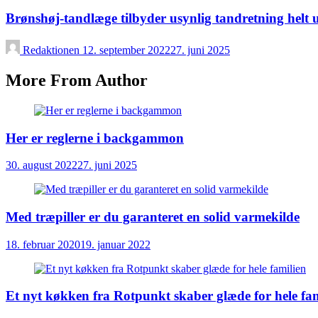
Brønshøj-tandlæge tilbyder usynlig tandretning helt 
Redaktionen
12. september 2022
27. juni 2025
More From Author
Her er reglerne i backgammon
30. august 2022
27. juni 2025
Med træpiller er du garanteret en solid varmekilde
18. februar 2020
19. januar 2022
Et nyt køkken fra Rotpunkt skaber glæde for hele fam