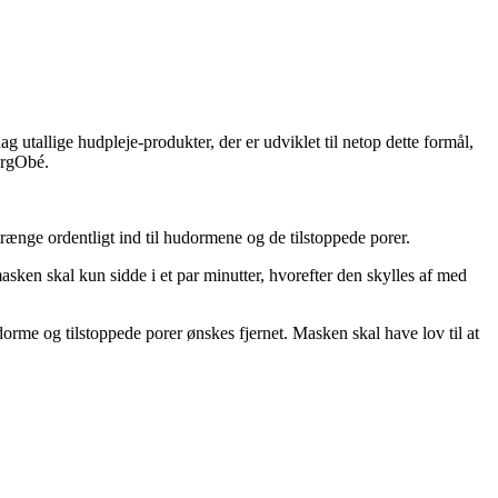
g utallige hudpleje-produkter, der er udviklet til netop dette formål,
orgObé.
trænge ordentligt ind til hudormene og de tilstoppede porer.
sken skal kun sidde i et par minutter, hvorefter den skylles af med
orme og tilstoppede porer ønskes fjernet. Masken skal have lov til at