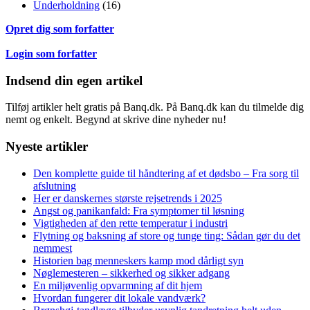
Underholdning
(16)
Opret dig som forfatter
Login som forfatter
Indsend din egen artikel
Tilføj artikler helt gratis på Banq.dk. På Banq.dk kan du tilmelde dig
nemt og enkelt. Begynd at skrive dine nyheder nu!
Nyeste artikler
Den komplette guide til håndtering af et dødsbo – Fra sorg til
afslutning
Her er danskernes største rejsetrends i 2025
Angst og panikanfald: Fra symptomer til løsning
Vigtigheden af den rette temperatur i industri
Flytning og baksning af store og tunge ting: Sådan gør du det
nemmest
Historien bag menneskers kamp mod dårligt syn
Nøglemesteren – sikkerhed og sikker adgang
En miljøvenlig opvarmning af dit hjem
Hvordan fungerer dit lokale vandværk?