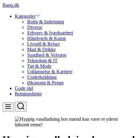
Skip
Banq.dk
to
content
Kategorier
Bolig & Indretning
Diverse
Erhverv & Iværksætteri
Håndværk & Kunst
Livsstil & Rejser
Mad & Drikke
Sundhed & Velvære
Teknologi & IT
Tøj & Mode
Uddannelse & Karriere
Underholdning
Økonomi & Penge
Gode råd
Retningslinjer
Search
Menu