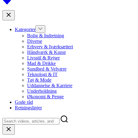
to
top
Close
Show
Kategorier
sub
Bolig & Indretning
menu
Diverse
Erhverv & Iværksætteri
Håndværk & Kunst
Livsstil & Rejser
Mad & Drikke
Sundhed & Velvære
Teknologi & IT
Tøj & Mode
Uddannelse & Karriere
Underholdning
Økonomi & Penge
Gode råd
Retningslinjer
Close
search