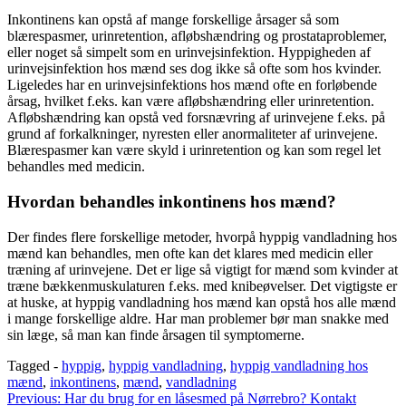
Inkontinens kan opstå af mange forskellige årsager så som
blærespasmer, urinretention, afløbshændring og prostataproblemer,
eller noget så simpelt som en urinvejsinfektion. Hyppigheden af
urinvejsinfektion hos mænd ses dog ikke så ofte som hos kvinder.
Ligeledes har en urinvejsinfektions hos mænd ofte en forløbende
årsag, hvilket f.eks. kan være afløbshændring eller urinretention.
Afløbshændring kan opstå ved forsnævring af urinvejene f.eks. på
grund af forkalkninger, nyresten eller anormaliteter af urinvejene.
Blærespasmer kan være skyld i urinretention og kan som regel let
behandles med medicin.
Hvordan behandles inkontinens hos mænd?
Der findes flere forskellige metoder, hvorpå hyppig vandladning hos
mænd kan behandles, men ofte kan det klares med medicin eller
træning af urinvejene. Det er lige så vigtigt for mænd som kvinder at
træne bækkenmuskulaturen f.eks. med knibeøvelser. Det vigtigste er
at huske, at hyppig vandladning hos mænd kan opstå hos alle mænd
i mange forskellige aldre. Har man problemer bør man snakke med
sin læge, så man kan finde årsagen til symptomerne.
Tagged -
hyppig
,
hyppig vandladning
,
hyppig vandladning hos
mænd
,
inkontinens
,
mænd
,
vandladning
Indlægsnavigation
Previous:
Har du brug for en låsesmed på Nørrebro? Kontakt