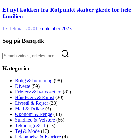
Et nyt køkken fra Rotpunkt skaber glæde for hele
familien
17. februar 2020
1. september 2023
Søg på Banq.dk
Kategorier
Bolig & Indretning
(98)
Diverse
(59)
Erhverv & Iværksætteri
(81)
Håndværk & Kunst
(20)
Livsstil & Rejser
(23)
Mad & Drikke
(3)
Økonomi & Penge
(18)
Sundhed & Velvære
(66)
Teknologi & IT
(13)
Tøj & Mode
(13)
Uddannelse & Karriere
(4)