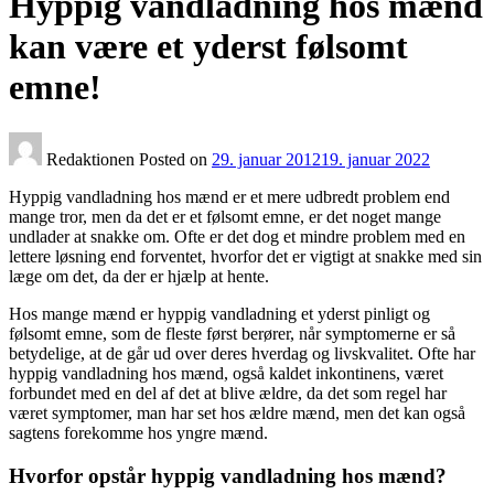
Hyppig vandladning hos mænd
kan være et yderst følsomt
emne!
Redaktionen
Posted on
29. januar 2012
19. januar 2022
Hyppig vandladning hos mænd er et mere udbredt problem end
mange tror, men da det er et følsomt emne, er det noget mange
undlader at snakke om. Ofte er det dog et mindre problem med en
lettere løsning end forventet, hvorfor det er vigtigt at snakke med sin
læge om det, da der er hjælp at hente.
Hos mange mænd er hyppig vandladning et yderst pinligt og
følsomt emne, som de fleste først berører, når symptomerne er så
betydelige, at de går ud over deres hverdag og livskvalitet. Ofte har
hyppig vandladning hos mænd, også kaldet inkontinens, været
forbundet med en del af det at blive ældre, da det som regel har
været symptomer, man har set hos ældre mænd, men det kan også
sagtens forekomme hos yngre mænd.
Hvorfor opstår hyppig vandladning hos mænd?