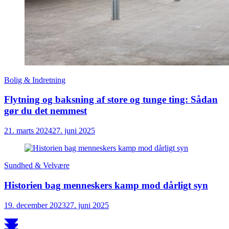
Bolig & Indretning
Flytning og baksning af store og tunge ting: Sådan
gør du det nemmest
21. marts 2024
27. juni 2025
Sundhed & Velvære
Historien bag menneskers kamp mod dårligt syn
19. december 2023
27. juni 2025
Scroll