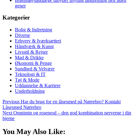
Brønshøj-tandlæge tilbyder usynlig tandretning helt uden
gener
Kategorier
Bolig & Indretning
Diverse
Erhverv & Iværksætteri
Håndværk & Kunst
Livsstil & Rejser
Mad & Drikke
Økonomi & Penge
Sundhed & Velvære
Teknologi & IT
Tøj & Mode
Uddannelse & Karriere
Underholdning
Previous
Har du brug for en låsesmed på Nørrebro? Kontakt
Låsesmed Nørrebro
Next
Omnimin og rosenrod – den god kombination nerverne i din
hjerne
You May Also Like: