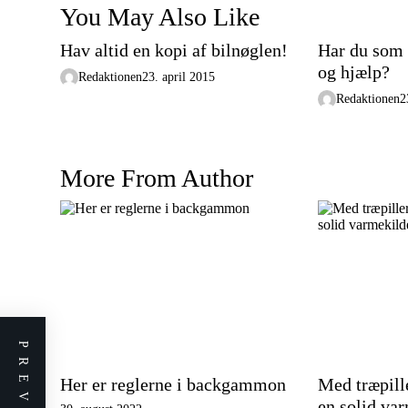
i
You May Also Like
o
Hav altid en kopi af bilnøglen!
Har du som 
n
og hjælp?
Redaktionen
23. april 2015
Redaktionen
2
More From Author
Her er reglerne i backgammon
Med træpille
en solid va