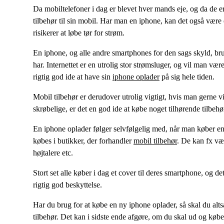
Da mobiltelefoner i dag er blevet hver mands eje, og da de er
tilbehør til sin mobil. Har man en iphone, kan det også være 
risikerer at løbe tør for strøm.
En iphone, og alle andre smartphones for den sags skyld, brug
har. Internettet er en utrolig stor strømsluger, og vil man v
rigtig god ide at have sin
iphone oplader
på sig hele tiden.
Mobil tilbehør er derudover utrolig vigtigt, hvis man gerne v
skrøbelige, er det en god ide at købe noget tilhørende tilbehø
En iphone oplader følger selvfølgelig med, når man køber en
købes i butikker, der forhandler
mobil tilbehør
. De kan fx vær
højtalere etc.
Stort set alle køber i dag et cover til deres smartphone, og de
rigtig god beskyttelse.
Har du brug for at købe en ny iphone oplader, så skal du alts
tilbehør. Det kan i sidste ende afgøre, om du skal ud og købe 