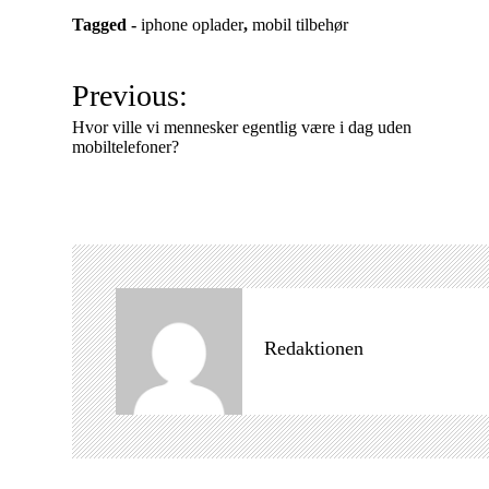
Tagged -
iphone oplader
,
mobil tilbehør
I
Previous:
n
Hvor ville vi mennesker egentlig være i dag uden
d
mobiltelefoner?
l
æ
g
s
n
a
Redaktionen
v
i
g
a
t