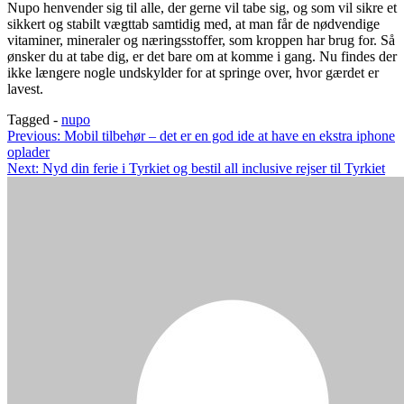
Nupo henvender sig til alle, der gerne vil tabe sig, og som vil sikre et
sikkert og stabilt vægttab samtidig med, at man får de nødvendige
vitaminer, mineraler og næringsstoffer, som kroppen har brug for. Så
ønsker du at tabe dig, er det bare om at komme i gang. Nu findes der
ikke længere nogle undskylder for at springe over, hvor gærdet er
lavest.
Tagged -
nupo
Indlægsnavigation
Previous:
Mobil tilbehør – det er en god ide at have en ekstra iphone
oplader
Next:
Nyd din ferie i Tyrkiet og bestil all inclusive rejser til Tyrkiet