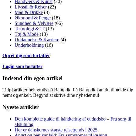
Håndværk & Kunst
(20)
Livsstil & Rejser
(23)
Mad & Drikke
(3)
Økonomi & Penge
(18)
Sundhed & Velvære
(66)
Teknologi & IT
(13)
Tøj & Mode
(13)
Uddannelse & Karriere
(4)
Underholdning
(16)
Opret dig som forfatter
Login som forfatter
Indsend din egen artikel
Tilføj artikler helt gratis på Banq.dk. På Banq.dk kan du tilmelde dig
nemt og enkelt. Begynd at skrive dine nyheder nu!
Nyeste artikler
Den komplette guide til håndtering af et dødsbo – Fra sorg til
afslutning
Her er danskernes største rejsetrends i 2025
Angst og panikanfald: Fra symptomer til løsning