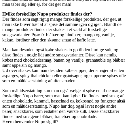
man taber sig eller ej, for det gør man!
Hvilke forskellige Nupo produkter findes der?
Der findes som sagt rigtig mange forskellige produkter, der gør, at
man ikke bliver træt af at spise det samme igen og igen. Blandt de
mange produkter findes der shakes i et væld af forskellige
smagsvarianter. Prøv fx blåbær og hindbær, mango og vanilje,
kakao, jordbær eller den skønne smag af kaffe latte.
Man kan desuden også købe shakes to go til den hurtige sult, og
disse findes i nogle lidt andre smagsvarianter. Disse kan nemlig
købes med chokoladesmag, banan og vanilje, granatæble og blåbær
samt appelsin og mango.
Ud over shakes kan man desuden købe supper, der smager af enten
asparges, spicy thai chicken eller grøntsager, og supperne spises ofte
som en måltidserstatning af aftensmaden.
Som måltidserstatning kan man også vælge at spise en af de mange
forskellige Nupo barer, som man kan købe. De findes med smag af
enten chokolade, karamel, hasselnød og kokosnød og fungerer altså
som en måltidserstatning. Nupo har dog også lavet nogle andre
barer, snackbarer, som erstatter den værste sult. Disse snackbarer
findes med smagene blåbær, tranebær og chokolade.
Hvem henvender Nupo sig til?