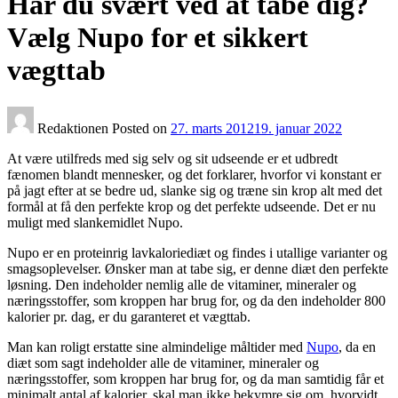
Har du svært ved at tabe dig?
Vælg Nupo for et sikkert
vægttab
Redaktionen
Posted on
27. marts 2012
19. januar 2022
At være utilfreds med sig selv og sit udseende er et udbredt
fænomen blandt mennesker, og det forklarer, hvorfor vi konstant er
på jagt efter at se bedre ud, slanke sig og træne sin krop alt med det
formål at få den perfekte krop og det perfekte udseende. Det er nu
muligt med slankemidlet Nupo.
Nupo er en proteinrig lavkaloriediæt og findes i utallige varianter og
smagsoplevelser. Ønsker man at tabe sig, er denne diæt den perfekte
løsning. Den indeholder nemlig alle de vitaminer, mineraler og
næringsstoffer, som kroppen har brug for, og da den indeholder 800
kalorier pr. dag, er du garanteret et vægttab.
Man kan roligt erstatte sine almindelige måltider med
Nupo
, da en
diæt som sagt indeholder alle de vitaminer, mineraler og
næringsstoffer, som kroppen har brug for, og da man samtidig får et
minimalt antal af kalorier, skal man ikke bekymre sig om, hvorvidt