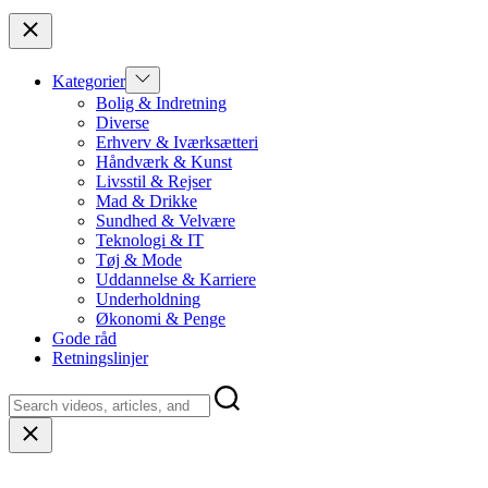
top
Close
Show
Kategorier
sub
Bolig & Indretning
menu
Diverse
Erhverv & Iværksætteri
Håndværk & Kunst
Livsstil & Rejser
Mad & Drikke
Sundhed & Velvære
Teknologi & IT
Tøj & Mode
Uddannelse & Karriere
Underholdning
Økonomi & Penge
Gode råd
Retningslinjer
Close
search