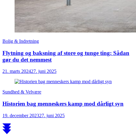
Bolig & Indretning
Flytning og baksning af store og tunge ting: Sådan
gør du det nemmest
21. marts 2024
27. juni 2025
Sundhed & Velvære
Historien bag menneskers kamp mod dårligt syn
19. december 2023
27. juni 2025
Scroll
to