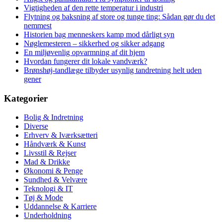
Vigtigheden af den rette temperatur i industri
Flytning og baksning af store og tunge ting: Sådan gør du det
nemmest
Historien bag menneskers kamp mod dårligt syn
Nøglemesteren – sikkerhed og sikker adgang
En miljøvenlig opvarmning af dit hjem
Hvordan fungerer dit lokale vandværk?
Brønshøj-tandlæge tilbyder usynlig tandretning helt uden
gener
Kategorier
Bolig & Indretning
Diverse
Erhverv & Iværksætteri
Håndværk & Kunst
Livsstil & Rejser
Mad & Drikke
Økonomi & Penge
Sundhed & Velvære
Teknologi & IT
Tøj & Mode
Uddannelse & Karriere
Underholdning