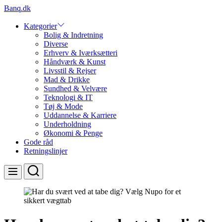
Skip
Banq.dk
to
content
Kategorier
Bolig & Indretning
Diverse
Erhverv & Iværksætteri
Håndværk & Kunst
Livsstil & Rejser
Mad & Drikke
Sundhed & Velvære
Teknologi & IT
Tøj & Mode
Uddannelse & Karriere
Underholdning
Økonomi & Penge
Gode råd
Retningslinjer
Search
Menu