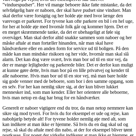
”vinduespudser”. Her vil mange beboere ikke fatte mistanke, da det
selvfølgelig bare er naboen, der skal have pudset sine vinduer. Man
skal derfor være forsigtig og her holde øje med hvor længe den
varevogn er parkeret. For tyvene kan ofte parkere en bil i en hel uge,
for her at holde øje med hvornår folk går og kommer hjem. Det er
en meget skræmmende tanke, da det er ubehageligt at føle sig
overvåget. Man skal derfor altid snakke sammen som naboer og her
måske aftale at man fortæller hinanden, når man skal have
håndværkere eller en anden form for service ud til boligen. På den
måde kan man mindske risikoen og her vide, hvornår man skal slå
alarm. Det kan dog være svært, hvis man bor ud til en stor vej, da
der er mange lejligheder og parkerede biler. Det er derfor kun muligt
at kunne gøre dette, hvis man bor på en lille privatvej og kender til
alle naboerne. Hvis man bor ud til en stor vej, må man bare holde
sig gode venner med de beboere, som bor i den samme opgang, som
en selv. For her kan nemlig sikre sig, at der kun bliver lukket
mennesker ind, som man kender. Eller her orientere alle beboerne,
hvis man netop en dag har brug for en håndværker.
Generelt er naboer vigtigere end du tror, da man netop nemmere kan
sikre sig mod tyveri. For hvis du for eksempel er ude og rejse, kan
nabohjælp betyde alt! For tyvene holder nemlig øje med alt, som
kan indikere at man ikke er hjemme. Så hvis du en dag skal ud og
rejse, så skal du aftale med din nabo, at der for eksempel bliver tømt
postkasse. For noget der virkelig indikerer at man ikke er hjemme, er