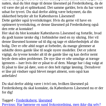
natten, skal du blot ringe til denne låsesmed på Frederiksberg, da de
vil være der på et splitsekund. Det samme gælder, hvis du har været
udsat for tyveri. Du skal derfor aldrig være bekymret, da din
sikkerhed betyder alt for Københavns Låsesmed!
Dette gælder også tyverisikringer. Hvis du gerne vil have en
optimeret tyverisikring, er denne låsesmed på Frederiksberg også
den rette at kontakte!
Her skal du blot kontakte Københavns Låsesmed og fortælle, hvad
du godt kunne tænke dig i forbindelse med en ny sikring. Her vil
denne låsesmed komme ud til dig og tage et sikkerhedstjek af din
bolig. Der er ofte altid noget at forbedre, da mange glemmer at
udskifte deres gamle låse til nogle nyere modeller. Det er yderst
vigtigt, da tyvene kender alt til de gamle låse og kan derfor nemt
bryde dem uden problemer. De nye låse er ofte umulige at trænge
igennem – især hvis der er påsat to af dem. Mange har i dag valgt at
få påsat to låse på døre, som er den helt rigtige løsning. Derudover
er låse på vinduer også blevet meget alment, som også kan
anbefales!
Du skal derfor aldrig være i tvivl om, hvilken låsesmed på
Frederiksberg du skal kontakte, da Københavns Låsesmed nu er der
for dig!
Tagged -
Frederiksberg
,
låsesmed
Indlægsnavigation
Previous:
Har børnene en sund frokostordning, men ikke dig selv?