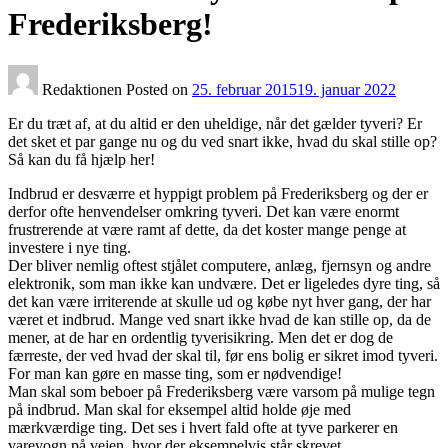
Frederiksberg!
Redaktionen
Posted on
25. februar 2015
19. januar 2022
Er du træt af, at du altid er den uheldige, når det gælder tyveri? Er
det sket et par gange nu og du ved snart ikke, hvad du skal stille op?
Så kan du få hjælp her!
Indbrud er desværre et hyppigt problem på Frederiksberg og der er
derfor ofte henvendelser omkring tyveri. Det kan være enormt
frustrerende at være ramt af dette, da det koster mange penge at
investere i nye ting.
Der bliver nemlig oftest stjålet computere, anlæg, fjernsyn og andre
elektronik, som man ikke kan undvære. Det er ligeledes dyre ting, så
det kan være irriterende at skulle ud og købe nyt hver gang, der har
været et indbrud. Mange ved snart ikke hvad de kan stille op, da de
mener, at de har en ordentlig tyverisikring. Men det er dog de
færreste, der ved hvad der skal til, før ens bolig er sikret imod tyveri.
For man kan gøre en masse ting, som er nødvendige!
Man skal som beboer på Frederiksberg være varsom på mulige tegn
på indbrud. Man skal for eksempel altid holde øje med
mærkværdige ting. Det ses i hvert fald ofte at tyve parkerer en
varevogn på vejen, hvor der eksempelvis står skrevet