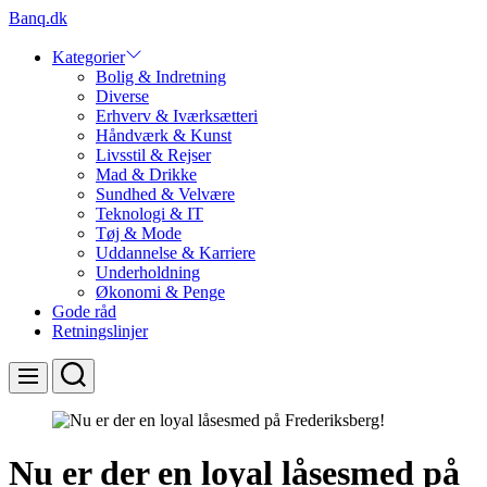
Skip
Banq.dk
to
content
Kategorier
Bolig & Indretning
Diverse
Erhverv & Iværksætteri
Håndværk & Kunst
Livsstil & Rejser
Mad & Drikke
Sundhed & Velvære
Teknologi & IT
Tøj & Mode
Uddannelse & Karriere
Underholdning
Økonomi & Penge
Gode råd
Retningslinjer
Search
Menu
Nu er der en loyal låsesmed på