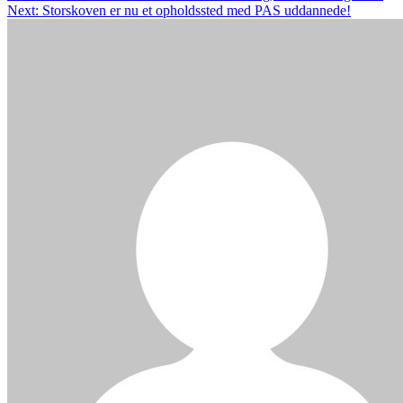
Next:
Storskoven er nu et opholdssted med PAS uddannede!