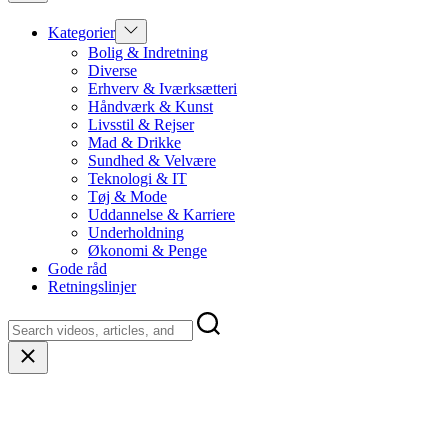
Show
Kategorier
sub
Bolig & Indretning
menu
Diverse
Erhverv & Iværksætteri
Håndværk & Kunst
Livsstil & Rejser
Mad & Drikke
Sundhed & Velvære
Teknologi & IT
Tøj & Mode
Uddannelse & Karriere
Underholdning
Økonomi & Penge
Gode råd
Retningslinjer
Close
search