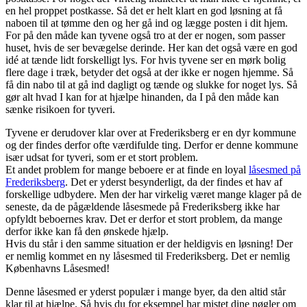
en hel proppet postkasse. Så det er helt klart en god løsning at få
naboen til at tømme den og her gå ind og lægge posten i dit hjem.
For på den måde kan tyvene også tro at der er nogen, som passer
huset, hvis de ser bevægelse derinde. Her kan det også være en god
idé at tænde lidt forskelligt lys. For hvis tyvene ser en mørk bolig
flere dage i træk, betyder det også at der ikke er nogen hjemme. Så
få din nabo til at gå ind dagligt og tænde og slukke for noget lys. Så
gør alt hvad I kan for at hjælpe hinanden, da I på den måde kan
sænke risikoen for tyveri.
Tyvene er derudover klar over at Frederiksberg er en dyr kommune
og der findes derfor ofte værdifulde ting. Derfor er denne kommune
især udsat for tyveri, som er et stort problem.
Et andet problem for mange beboere er at finde en loyal
låsesmed på
Frederiksberg
. Det er yderst besynderligt, da der findes et hav af
forskellige udbydere. Men der har virkelig været mange klager på de
seneste, da de pågældende låsesmede på Frederiksberg ikke har
opfyldt beboernes krav. Det er derfor et stort problem, da mange
derfor ikke kan få den ønskede hjælp.
Hvis du står i den samme situation er der heldigvis en løsning! Der
er nemlig kommet en ny låsesmed til Frederiksberg. Det er nemlig
Københavns Låsesmed!
Denne låsesmed er yderst populær i mange byer, da den altid står
klar til at hjælpe. Så hvis du for eksempel har mistet dine nøgler om