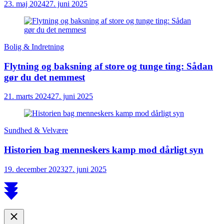
23. maj 2024
27. juni 2025
Bolig & Indretning
Flytning og baksning af store og tunge ting: Sådan
gør du det nemmest
21. marts 2024
27. juni 2025
Sundhed & Velvære
Historien bag menneskers kamp mod dårligt syn
19. december 2023
27. juni 2025
Scroll
to
top
Close