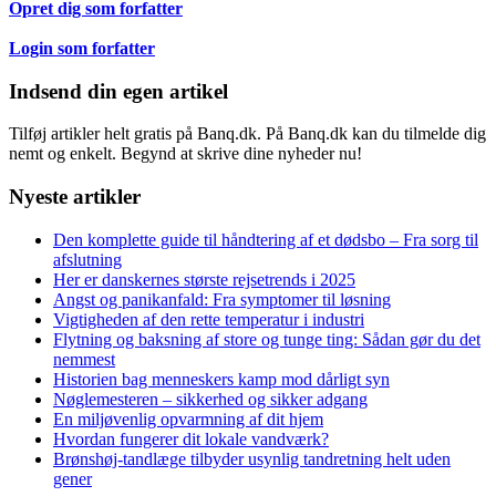
Opret dig som forfatter
Login som forfatter
Indsend din egen artikel
Tilføj artikler helt gratis på Banq.dk. På Banq.dk kan du tilmelde dig
nemt og enkelt. Begynd at skrive dine nyheder nu!
Nyeste artikler
Den komplette guide til håndtering af et dødsbo – Fra sorg til
afslutning
Her er danskernes største rejsetrends i 2025
Angst og panikanfald: Fra symptomer til løsning
Vigtigheden af den rette temperatur i industri
Flytning og baksning af store og tunge ting: Sådan gør du det
nemmest
Historien bag menneskers kamp mod dårligt syn
Nøglemesteren – sikkerhed og sikker adgang
En miljøvenlig opvarmning af dit hjem
Hvordan fungerer dit lokale vandværk?
Brønshøj-tandlæge tilbyder usynlig tandretning helt uden
gener