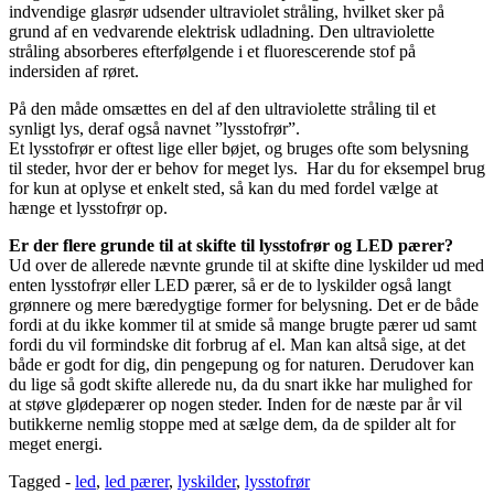
indvendige glasrør udsender ultraviolet stråling, hvilket sker på
grund af en vedvarende elektrisk udladning. Den ultraviolette
stråling absorberes efterfølgende i et fluorescerende stof på
indersiden af røret.
På den måde omsættes en del af den ultraviolette stråling til et
synligt lys, deraf også navnet ”lysstofrør”.
Et lysstofrør er oftest lige eller bøjet, og bruges ofte som belysning
til steder, hvor der er behov for meget lys. Har du for eksempel brug
for kun at oplyse et enkelt sted, så kan du med fordel vælge at
hænge et lysstofrør op.
Er der flere grunde til at skifte til lysstofrør og LED pærer?
Ud over de allerede nævnte grunde til at skifte dine lyskilder ud med
enten lysstofrør eller LED pærer, så er de to lyskilder også langt
grønnere og mere bæredygtige former for belysning. Det er de både
fordi at du ikke kommer til at smide så mange brugte pærer ud samt
fordi du vil formindske dit forbrug af el. Man kan altså sige, at det
både er godt for dig, din pengepung og for naturen. Derudover kan
du lige så godt skifte allerede nu, da du snart ikke har mulighed for
at støve glødepærer op nogen steder. Inden for de næste par år vil
butikkerne nemlig stoppe med at sælge dem, da de spilder alt for
meget energi.
Tagged -
led
,
led pærer
,
lyskilder
,
lysstofrør