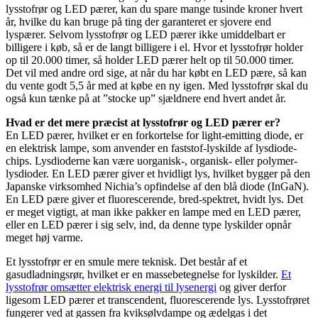
lysstofrør og LED pærer, kan du spare mange tusinde kroner hvert
år, hvilke du kan bruge på ting der garanteret er sjovere end
lyspærer. Selvom lysstofrør og LED pærer ikke umiddelbart er
billigere i køb, så er de langt billigere i el. Hvor et lysstofrør holder
op til 20.000 timer, så holder LED pærer helt op til 50.000 timer.
Det vil med andre ord sige, at når du har købt en LED pære, så kan
du vente godt 5,5 år med at købe en ny igen. Med lysstofrør skal du
også kun tænke på at ”stocke up” sjældnere end hvert andet år.
Hvad er det mere præcist at lysstofrør og LED pærer er?
En LED pærer, hvilket er en forkortelse for light-emitting diode, er
en elektrisk lampe, som anvender en faststof-lyskilde af lysdiode-
chips. Lysdioderne kan være uorganisk-, organisk- eller polymer-
lysdioder. En LED pærer giver et hvidligt lys, hvilket bygger på den
Japanske virksomhed Nichia’s opfindelse af den blå diode (InGaN).
En LED pære giver et fluorescerende, bred-spektret, hvidt lys. Det
er meget vigtigt, at man ikke pakker en lampe med en LED pærer,
eller en LED pærer i sig selv, ind, da denne type lyskilder opnår
meget høj varme.
Et lysstofrør er en smule mere teknisk. Det består af et
gasudladningsrør, hvilket er en massebetegnelse for lyskilder.
Et
lysstofrør omsætter elektrisk energi til lysenergi
og giver derfor
ligesom LED pærer et transcendent, fluorescerende lys. Lysstofrøret
fungerer ved at gassen fra kviksølvdampe og ædelgas i det