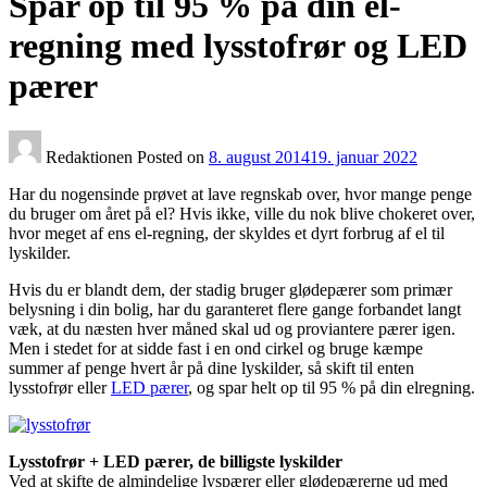
Spar op til 95 % på din el-
regning med lysstofrør og LED
pærer
Redaktionen
Posted on
8. august 2014
19. januar 2022
Har du nogensinde prøvet at lave regnskab over, hvor mange penge
du bruger om året på el? Hvis ikke, ville du nok blive chokeret over,
hvor meget af ens el-regning, der skyldes et dyrt forbrug af el til
lyskilder.
Hvis du er blandt dem, der stadig bruger glødepærer som primær
belysning i din bolig, har du garanteret flere gange forbandet langt
væk, at du næsten hver måned skal ud og proviantere pærer igen.
Men i stedet for at sidde fast i en ond cirkel og bruge kæmpe
summer af penge hvert år på dine lyskilder, så skift til enten
lysstofrør eller
LED pærer
, og spar helt op til 95 % på din elregning.
Lysstofrør + LED pærer, de billigste lyskilder
Ved at skifte de almindelige lyspærer eller glødepærerne ud med