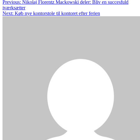
Indlægsnavigation
Previous:
Nikolaj Florentz Mackowski deler: Bliv en succesfuld
iværksætter
Next:
Køb nye kontorstole til kontoret efter ferien