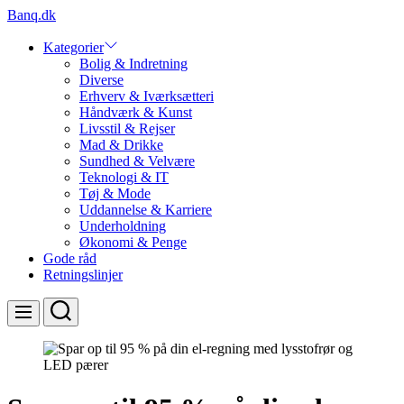
Skip
Banq.dk
to
content
Kategorier
Bolig & Indretning
Diverse
Erhverv & Iværksætteri
Håndværk & Kunst
Livsstil & Rejser
Mad & Drikke
Sundhed & Velvære
Teknologi & IT
Tøj & Mode
Uddannelse & Karriere
Underholdning
Økonomi & Penge
Gode råd
Retningslinjer
Search
Menu