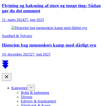
Flytning og baksning af store og tunge ting: Sådan
gør du det nemmest
21. marts 2024
27. juni 2025
Sundhed & Velvære
Historien bag menneskers kamp mod dårligt syn
19. december 2023
27. juni 2025
Scroll
to
top
Close
Show
Kategorier
sub
Bolig & Indretning
menu
Diverse
Erhverv & Iværksætteri
Håndværk & Kunst