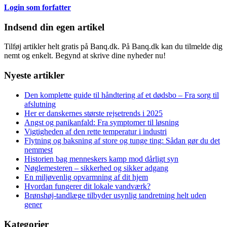
Login som forfatter
Indsend din egen artikel
Tilføj artikler helt gratis på Banq.dk. På Banq.dk kan du tilmelde dig
nemt og enkelt. Begynd at skrive dine nyheder nu!
Nyeste artikler
Den komplette guide til håndtering af et dødsbo – Fra sorg til
afslutning
Her er danskernes største rejsetrends i 2025
Angst og panikanfald: Fra symptomer til løsning
Vigtigheden af den rette temperatur i industri
Flytning og baksning af store og tunge ting: Sådan gør du det
nemmest
Historien bag menneskers kamp mod dårligt syn
Nøglemesteren – sikkerhed og sikker adgang
En miljøvenlig opvarmning af dit hjem
Hvordan fungerer dit lokale vandværk?
Brønshøj-tandlæge tilbyder usynlig tandretning helt uden
gener
Kategorier