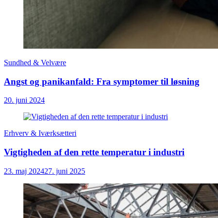
Sundhed & Velvære
Angst og panikanfald: Fra symptomer til løsning
20. juni 2024
Erhverv & Iværksætteri
Vigtigheden af den rette temperatur i industri
23. maj 2024
27. juni 2025