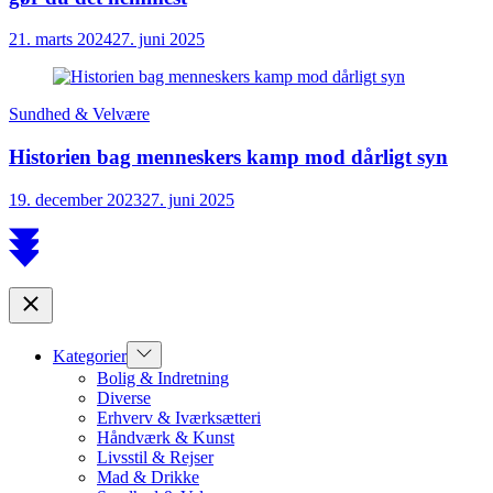
21. marts 2024
27. juni 2025
Sundhed & Velvære
Historien bag menneskers kamp mod dårligt syn
19. december 2023
27. juni 2025
Scroll
to
top
Close
Show
Kategorier
sub
Bolig & Indretning
menu
Diverse
Erhverv & Iværksætteri
Håndværk & Kunst
Livsstil & Rejser
Mad & Drikke