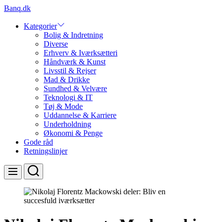
Skip
Banq.dk
to
content
Kategorier
Bolig & Indretning
Diverse
Erhverv & Iværksætteri
Håndværk & Kunst
Livsstil & Rejser
Mad & Drikke
Sundhed & Velvære
Teknologi & IT
Tøj & Mode
Uddannelse & Karriere
Underholdning
Økonomi & Penge
Gode råd
Retningslinjer
Search
Menu