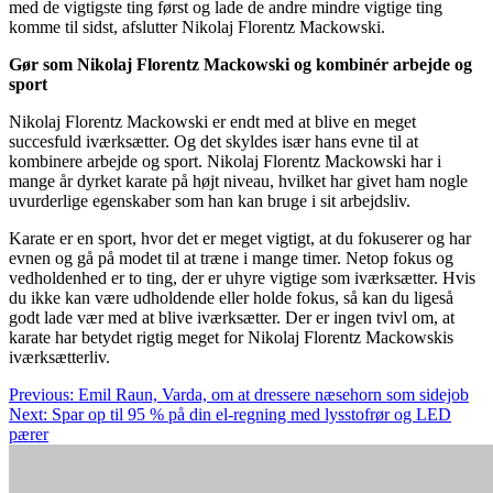
med de vigtigste ting først og lade de andre mindre vigtige ting
komme til sidst, afslutter Nikolaj Florentz Mackowski.
Gør som Nikolaj Florentz Mackowski og kombinér arbejde og
sport
Nikolaj Florentz Mackowski er endt med at blive en meget
succesfuld iværksætter. Og det skyldes især hans evne til at
kombinere arbejde og sport. Nikolaj Florentz Mackowski har i
mange år dyrket karate på højt niveau, hvilket har givet ham nogle
uvurderlige egenskaber som han kan bruge i sit arbejdsliv.
Karate er en sport, hvor det er meget vigtigt, at du fokuserer og har
evnen og gå på modet til at træne i mange timer. Netop fokus og
vedholdenhed er to ting, der er uhyre vigtige som iværksætter. Hvis
du ikke kan være udholdende eller holde fokus, så kan du ligeså
godt lade vær med at blive iværksætter. Der er ingen tvivl om, at
karate har betydet rigtig meget for Nikolaj Florentz Mackowskis
iværksætterliv.
Indlægsnavigation
Previous:
Emil Raun, Varda, om at dressere næsehorn som sidejob
Next:
Spar op til 95 % på din el-regning med lysstofrør og LED
pærer