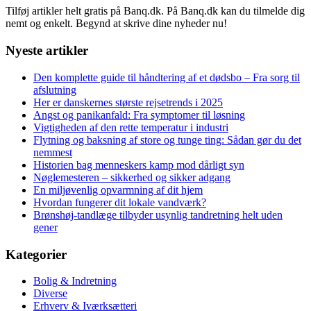
Tilføj artikler helt gratis på Banq.dk. På Banq.dk kan du tilmelde dig
nemt og enkelt. Begynd at skrive dine nyheder nu!
Nyeste artikler
Den komplette guide til håndtering af et dødsbo – Fra sorg til
afslutning
Her er danskernes største rejsetrends i 2025
Angst og panikanfald: Fra symptomer til løsning
Vigtigheden af den rette temperatur i industri
Flytning og baksning af store og tunge ting: Sådan gør du det
nemmest
Historien bag menneskers kamp mod dårligt syn
Nøglemesteren – sikkerhed og sikker adgang
En miljøvenlig opvarmning af dit hjem
Hvordan fungerer dit lokale vandværk?
Brønshøj-tandlæge tilbyder usynlig tandretning helt uden
gener
Kategorier
Bolig & Indretning
Diverse
Erhverv & Iværksætteri