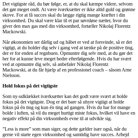
Det vigtigste råd, du bør følge, er, at du skal kæmpe videre, selvom
det gør meget ondt. At være iværksætter er ikke altid guld og grønne
skove. For at få succes skal du lægge rigtig mange kræfter i din
virksomhed. Du skal være klar til et par søvnløse nætter, hvor du
giver den max gas med din virksomhed, fortæller Nikolaj Florentz
Mackowski.
Når økonomien ser dårlig ud og håbet er ved at forsvinde, så er det
vigtigt, at du holder dig selv i gang ved at tænke på de positive ting,
der er for enden af regnbuen. Opmuntre dig selv med, at du gør det
her for at kunne leve meget bedre efterfølgende. Hvis du har svært
ved at opmuntre dig selv, så anbefaler Nikolaj Florentz
Mackowski, at du får hjælp af en professionel coach – såsom Arne
Nielsson.
Hold fokus på det vigtigste
Som ny-udklækket iværksætter kan det godt være svært at holde
fokus på det vigtigste. Dog er det bare så uhyre vigtigt at holde
fokus på én ting og kun én ting ad gangen. Hvis du har for mange
bolde i luften, så vil du meget hurtigt miste fokus, hvilket vil have en
negativ effekt på din virksomheds evne til at udvikle sig.
”Less is more” som man siger, og dette gælder især også, når du
gerne vil starte egen virksomhed og samtidig have succes. Arbejd