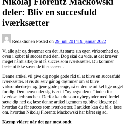
Nikolaj Florentz Mackowski
deler: Bliv en succesfuld
iværksætter
Redaktionen
Posted on
29. juli 2014
19. januar 2022
Vi alle går og drømmer om det: At starte sin egen virksomhed og
oven i købet få succes med den. Dog skal du vide, at det kræver
meget hårdt arbejde at få succes som iværksætter. Du kommer
bestemt ikke sovende til succesen.
Denne artikel vil give dig nogle gode råd til at blive en succesfuld
iværksætter. Hvis du selv går og drømmer om at blive
virksomhedsejer og tjene gode penge, så er denne artikel lige noget
for dig. Den henvender sig især til ”nybegynderen” inden for
iværksætterbranchen. Derfor kan du som nybegynder med fordel
sætte dig ned og læse denne artikel igennem og blive klogere på,
hvordan du får succes som iværksætter. I artiklen kan du bl.a. læse
om, hvordan Nikolaj Florentz Mackowski har båret sig ad.
Kæmp videre når det gør mest ondt