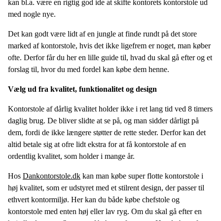
kan bl.a. være en rigtig god ide at skifte kontorets kontorstole ud
med nogle nye.
Det kan godt være lidt af en jungle at finde rundt på det store
marked af kontorstole, hvis det ikke ligefrem er noget, man køber
ofte. Derfor får du her en lille guide til, hvad du skal gå efter og et
forslag til, hvor du med fordel kan købe dem henne.
Vælg ud fra kvalitet, funktionalitet og design
Kontorstole af dårlig kvalitet holder ikke i ret lang tid ved 8 timers
daglig brug. De bliver slidte at se på, og man sidder dårligt på
dem, fordi de ikke længere støtter de rette steder. Derfor kan det
altid betale sig at ofre lidt ekstra for at få kontorstole af en
ordentlig kvalitet, som holder i mange år.
Hos
Dankontorstole.dk
kan man købe super flotte kontorstole i
høj kvalitet, som er udstyret med et stilrent design, der passer til
ethvert kontormiljø. Her kan du både købe chefstole og
kontorstole med enten høj eller lav ryg. Om du skal gå efter en