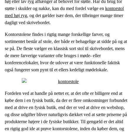
høj eller lav ryg afhænger af behovet for støtte. Har du brug for
støtte i skulder og nakke, kan du med fordel vælge en
kontorstol
med høj ryg
, og det gælder især dem, der tilbringer mange timer
dagligt ved skrivebordet.
Kontorstolene findes i rigtig mange forskellige farver, og
sortimentet består af stole, der både er behagelige at sidde på og at
se på. De fleste vælger en klassisk sort stol til skrivebordet, mens
de mere farverige varianter ofte bruges i møde- eller
konferencelokaler, hvor de udover at være funktionelle faktisk
også fungerer som pynt til et ellers kedeligt mødelokale.
Fordelen ved at handle på nettet er, at det ofte er billigere end at
købe dem i en fysisk butik, da der er flere omkostninger forbundet
med at drive en fysisk butik, end der er ved at drive en webshop,
og disse udgifter bliver naturligvis dækket ved at sætte priserne på
produkterne højere i de fysiske butikker. Til gengæld er det altid
en rigtig god ide at prøve kontorstolene, inden du køber dem, og