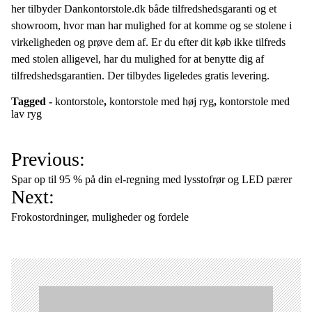
her tilbyder Dankontorstole.dk både tilfredshedsgaranti og et
showroom, hvor man har mulighed for at komme og se stolene i
virkeligheden og prøve dem af. Er du efter dit køb ikke tilfreds
med stolen alligevel, har du mulighed for at benytte dig af
tilfredshedsgarantien. Der tilbydes ligeledes gratis levering.
Tagged -
kontorstole
,
kontorstole med høj ryg
,
kontorstole med
lav ryg
I
Previous:
n
Spar op til 95 % på din el-regning med lysstofrør og LED pærer
d
Next:
l
Frokostordninger, muligheder og fordele
æ
g
s
n
a