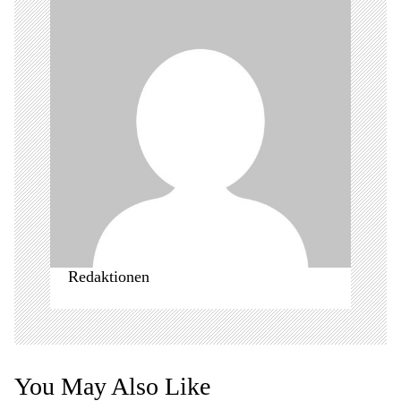
v
i
g
a
t
i
o
n
Redaktionen
You May Also Like