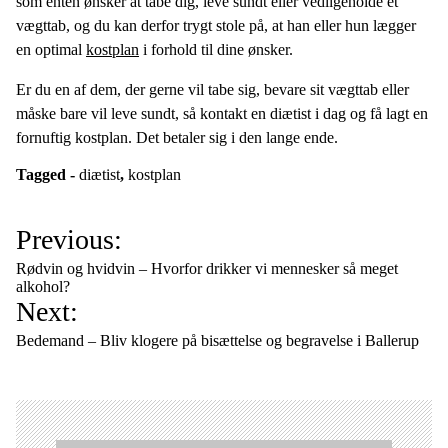
som enten ønsker at tabe dig, leve sundt eller vedligeholde et
vægttab, og du kan derfor trygt stole på, at han eller hun lægger
en optimal
kostplan
i forhold til dine ønsker.
Er du en af dem, der gerne vil tabe sig, bevare sit vægttab eller
måske bare vil leve sundt, så kontakt en diætist i dag og få lagt en
fornuftig kostplan. Det betaler sig i den lange ende.
Tagged -
diætist
,
kostplan
I
Previous:
n
Rødvin og hvidvin – Hvorfor drikker vi mennesker så meget
d
alkohol?
Next:
l
æ
Bedemand – Bliv klogere på bisættelse og begravelse i Ballerup
g
s
n