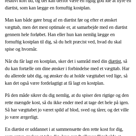
relativt kort tid, og det kan derfor være en rigtig god ide at hyre en
diætist, som kan lægge en fornuftig kostplan.
Man kan både gøre brug af en diætist før og efter et ønsket
vægttab, men det mest optimale er, at samarbejde med en diætist
gennem hele forløbet. Han eller hun kan nemlig lægge en
fornuftig kostplan til dig, så du helt præcist ved, hvad du skal
spise og hvornår.
Når du får lagt en kostplan, sker det i samråd med din
diætist
, så
du kan fortælle om dine ønsker i forbindelse med et vægttab. Har
du allerede tabt dig, og ønsker du at holde vægttabet ved lige, så
kan det også være fordelagtigt at få lagt en kostplan.
På den måde sikrer du dig nemlig, at du spiser den rigtige og den
rette mængde kost, så du ikke ender med at tage det hele på igen.
Så har vægttabet jo været spild af blod, sved og tårer, og det ville
jo være ærgerligt.
En diætist er uddannet i at sammensætte den rette kost for dig,