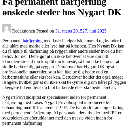
Få permanent hårfjerning
ønskede steder hos Nygart DK
Redaktionen
Posted on
31. marts 2015
27. juni 2025
Permanent
hårfjerning
med laser hjælper både mænd og kvinder i
alle aldre med mørke eller lyse hår på kroppen. Hos Nygart Dk kan
du få hjælp til hårfjerning på ryggen eller andre steder hvor du har
behov for det. Dette gør at du ikke behøver, at vise din lidt
klammere side af din krop til din kæreste, så hun ikke behøver at
skulle barbere dig på ryggen. Derudover har Nygart DK også
professionelle materialer, som kan hjælpe dig bedre end en
barbermaskine eller skraber kan. Derudover holder det også meget
længere, hvilket gør at du ikke skal bekymre dig om håret på ryggen
i længere tid end hvis du blot barberede eller skrabede håret af.
Nygart Privathospital er specialiseret inden for permanent
hårfjerning med Laser. Nygart Privathospital introducerede
behandling med IPL allerede i 1997. De har derfor årelang erfaring
med permanent hårfjerning. Al personale, der arbejder med IPL er
sygeplejersker efteruddannet med den nyeste viden inden for
permanent hårfjerning.