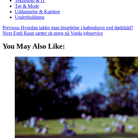
Teknologi & IT
Tøj & Mode
Uddannelse & Karriere
Underholdning
Previous
Hvordan takler man bisættelse i københavn ved dødsfald?
Next
Emil Raun sætter sit præg på Varda jobservice
You May Also Like: