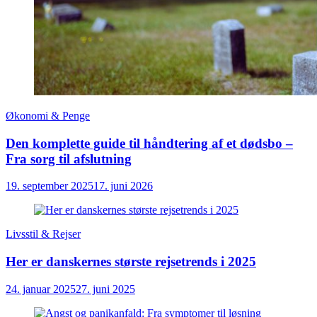
Økonomi & Penge
Den komplette guide til håndtering af et dødsbo –
Fra sorg til afslutning
19. september 2025
17. juni 2026
Livsstil & Rejser
Her er danskernes største rejsetrends i 2025
24. januar 2025
27. juni 2025