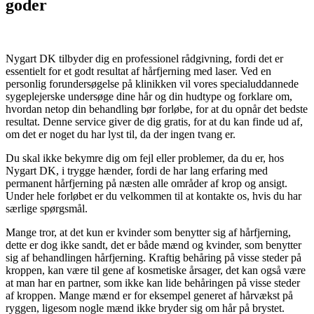
goder
Nygart DK tilbyder dig en professionel rådgivning, fordi det er
essentielt for et godt resultat af hårfjerning med laser. Ved en
personlig forundersøgelse på klinikken vil vores specialuddannede
sygeplejerske undersøge dine hår og din hudtype og forklare om,
hvordan netop din behandling bør forløbe, for at du opnår det bedste
resultat. Denne service giver de dig gratis, for at du kan finde ud af,
om det er noget du har lyst til, da der ingen tvang er.
Du skal ikke bekymre dig om fejl eller problemer, da du er, hos
Nygart DK, i trygge hænder, fordi de har lang erfaring med
permanent hårfjerning på næsten alle områder af krop og ansigt.
Under hele forløbet er du velkommen til at kontakte os, hvis du har
særlige spørgsmål.
Mange tror, at det kun er kvinder som benytter sig af hårfjerning,
dette er dog ikke sandt, det er både mænd og kvinder, som benytter
sig af behandlingen hårfjerning. Kraftig behåring på visse steder på
kroppen, kan være til gene af kosmetiske årsager, det kan også være
at man har en partner, som ikke kan lide behåringen på visse steder
af kroppen. Mange mænd er for eksempel generet af hårvækst på
ryggen, ligesom nogle mænd ikke bryder sig om hår på brystet.