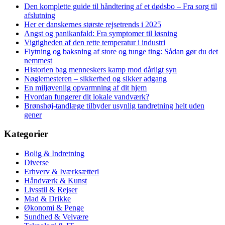
Den komplette guide til håndtering af et dødsbo – Fra sorg til
afslutning
Her er danskernes største rejsetrends i 2025
Angst og panikanfald: Fra symptomer til løsning
Vigtigheden af den rette temperatur i industri
Flytning og baksning af store og tunge ting: Sådan gør du det
nemmest
Historien bag menneskers kamp mod dårligt syn
Nøglemesteren – sikkerhed og sikker adgang
En miljøvenlig opvarmning af dit hjem
Hvordan fungerer dit lokale vandværk?
Brønshøj-tandlæge tilbyder usynlig tandretning helt uden
gener
Kategorier
Bolig & Indretning
Diverse
Erhverv & Iværksætteri
Håndværk & Kunst
Livsstil & Rejser
Mad & Drikke
Økonomi & Penge
Sundhed & Velvære