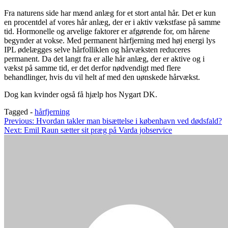
Fra naturens side har mænd anlæg for et stort antal hår. Det er kun
en procentdel af vores hår anlæg, der er i aktiv vækstfase på samme
tid. Hormonelle og arvelige faktorer er afgørende for, om hårene
begynder at vokse. Med permanent hårfjerning med høj energi lys
IPL ødelægges selve hårfolliklen og hårvæksten reduceres
permanent. Da det langt fra er alle hår anlæg, der er aktive og i
vækst på samme tid, er det derfor nødvendigt med flere
behandlinger, hvis du vil helt af med den uønskede hårvækst.
Dog kan kvinder også få hjælp hos Nygart DK.
Tagged -
hårfjerning
Indlægsnavigation
Previous:
Hvordan takler man bisættelse i københavn ved dødsfald?
Next:
Emil Raun sætter sit præg på Varda jobservice