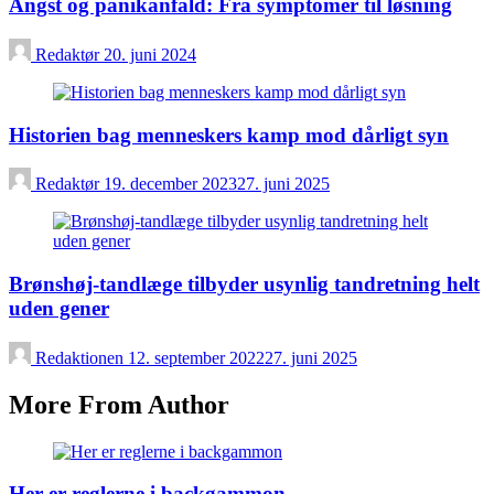
Angst og panikanfald: Fra symptomer til løsning
Redaktør
20. juni 2024
Historien bag menneskers kamp mod dårligt syn
Redaktør
19. december 2023
27. juni 2025
Brønshøj-tandlæge tilbyder usynlig tandretning helt
uden gener
Redaktionen
12. september 2022
27. juni 2025
More From Author
Her er reglerne i backgammon