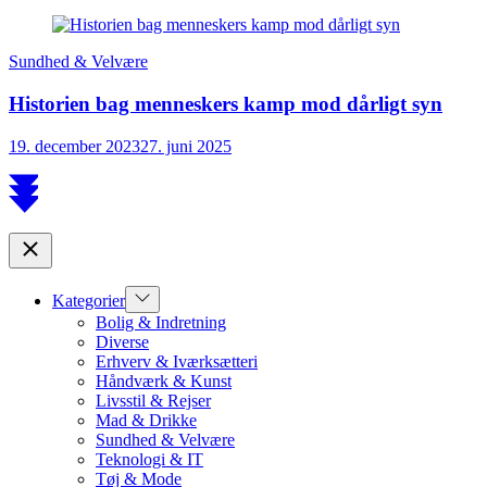
Sundhed & Velvære
Historien bag menneskers kamp mod dårligt syn
19. december 2023
27. juni 2025
Scroll
to
top
Close
Show
Kategorier
sub
Bolig & Indretning
menu
Diverse
Erhverv & Iværksætteri
Håndværk & Kunst
Livsstil & Rejser
Mad & Drikke
Sundhed & Velvære
Teknologi & IT
Tøj & Mode