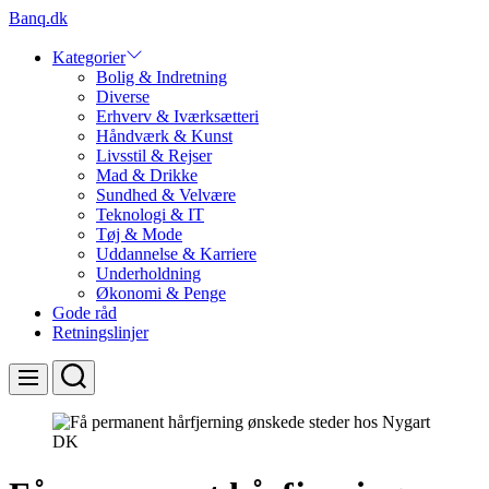
Skip
Banq.dk
to
content
Kategorier
Bolig & Indretning
Diverse
Erhverv & Iværksætteri
Håndværk & Kunst
Livsstil & Rejser
Mad & Drikke
Sundhed & Velvære
Teknologi & IT
Tøj & Mode
Uddannelse & Karriere
Underholdning
Økonomi & Penge
Gode råd
Retningslinjer
Search
Menu