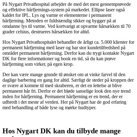
På Nygart Privathospital arbejder de med det mest gennemprøvede
og effektive hårfjernings-system på markedet. Ellipse laser også
kaldet for IPL. Lys og varme er elementerne i permanent
hårfjerning. Metoden er fuldstændig sikker og bygger på at
omdanne lys til varme. Ved kortvarigt at opvarme hårsækken til 70
grader celsius, destrueres hårsækken for altid.
Hos Nygart Privathospitalet behandler de årligt ca. 5.000 klienter for
permanent hårfjerning med laser og har stor kundetilfredshed på
området permanent hårfjerning. Derfor kan du trygt kontakte Nygart
DK for flere informationer og book en tid, så du kan prøve
hårfjerning som virker, på egen krop.
Der kan være mange grunde til ønsket om at vinke farvel til den
daglige barbering en gang for altid. Særligt de steder på kroppen der
er svære at komme til med skraberen, er det en lettelse at blive
permanent hår fri. Derfor er det bløde sanselige look den nye trend
inden for hårfjerning. Permanent hårfjerning er en trend, der er
udbredt i det meste af verden. Her på Nygart har de god erfaring
med behandling af både lyse og mørke hudtyper.
Hos Nygart DK kan du tilbyde mange