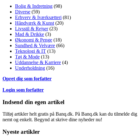
Bolig & Indretning
(98)
Diverse
(59)
Erhverv & Iværksætteri
(81)
Håndværk & Kunst
(20)
Livsstil & Rejser
(23)
Mad & Drikke
(3)
Økonomi & Penge
(18)
Sundhed & Velvære
(66)
Teknologi & IT
(13)
Tøj & Mode
(13)
Uddannelse & Karriere
(4)
Underholdning
(16)
Opret dig som forfatter
Login som forfatter
Indsend din egen artikel
Tilføj artikler helt gratis på Banq.dk. På Banq.dk kan du tilmelde dig
nemt og enkelt. Begynd at skrive dine nyheder nu!
Nyeste artikler