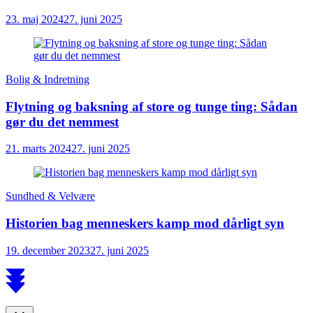
23. maj 2024
27. juni 2025
Bolig & Indretning
Flytning og baksning af store og tunge ting: Sådan
gør du det nemmest
21. marts 2024
27. juni 2025
Sundhed & Velvære
Historien bag menneskers kamp mod dårligt syn
19. december 2023
27. juni 2025
Scroll
to
top
Close