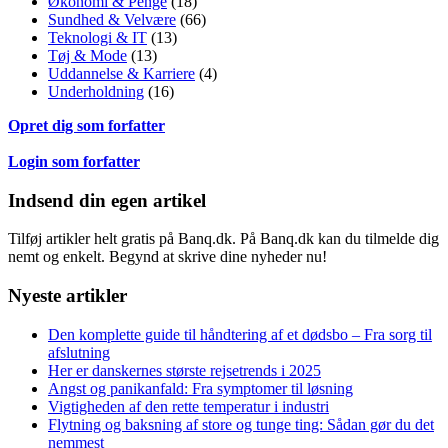
Økonomi & Penge
(18)
Sundhed & Velvære
(66)
Teknologi & IT
(13)
Tøj & Mode
(13)
Uddannelse & Karriere
(4)
Underholdning
(16)
Opret dig som forfatter
Login som forfatter
Indsend din egen artikel
Tilføj artikler helt gratis på Banq.dk. På Banq.dk kan du tilmelde dig
nemt og enkelt. Begynd at skrive dine nyheder nu!
Nyeste artikler
Den komplette guide til håndtering af et dødsbo – Fra sorg til
afslutning
Her er danskernes største rejsetrends i 2025
Angst og panikanfald: Fra symptomer til løsning
Vigtigheden af den rette temperatur i industri
Flytning og baksning af store og tunge ting: Sådan gør du det
nemmest