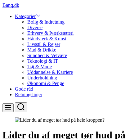
Skip
Banq.dk
to
content
Kategorier
Bolig & Indretning
Diverse
Erhverv & Iværksætteri
Håndværk & Kunst
Livsstil & Rejser
Mad & Drikke
Sundhed & Velvære
Teknologi & IT
Tøj & Mode
Uddannelse & Karriere
Underholdning
Økonomi & Penge
Gode råd
Retningslinjer
Search
Menu
Lider du af meget tør hud på