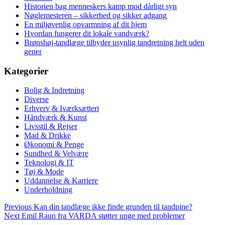
Historien bag menneskers kamp mod dårligt syn
Nøglemesteren – sikkerhed og sikker adgang
En miljøvenlig opvarmning af dit hjem
Hvordan fungerer dit lokale vandværk?
Brønshøj-tandlæge tilbyder usynlig tandretning helt uden
gener
Kategorier
Bolig & Indretning
Diverse
Erhverv & Iværksætteri
Håndværk & Kunst
Livsstil & Rejser
Mad & Drikke
Økonomi & Penge
Sundhed & Velvære
Teknologi & IT
Tøj & Mode
Uddannelse & Karriere
Underholdning
Previous
Kan din tandlæge ikke finde grunden til tandpine?
Next
Emil Raun fra VARDA støtter unge med problemer