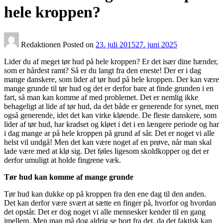
hele kroppen?
Redaktionen
Posted on
23. juli 2015
27. juni 2025
Lider du af meget tør hud på hele kroppen? Er det især dine hænder,
som er hårdest ramt? Så er du langt fra den eneste! Der er i dag
mange danskere, som lider af tør hud på hele kroppen. Der kan være
mange grunde til tør hud og det er derfor bare at finde grunden i en
fart, så man kan komme af med problemet. Det er nemlig ikke
behageligt at lide af tør hud, da det både er generende for synet, men
også generende, idet det kan virke kløende.
De fleste danskere, som
lider af tør hud, har kradset og kløet i det i en længere periode og har
i dag mange ar på hele kroppen på grund af sår. Det er noget vi alle
helst vil undgå! Men det kan være noget af en prøve, når man skal
lade være med at klø sig. Det føles ligesom skoldkopper og det er
derfor umuligt at holde fingrene væk.
Tør hud kan komme af mange grunde
Tør hud kan dukke op på kroppen fra den ene dag til den anden.
Det kan derfor være svært at sætte en finger på, hvorfor og hvordan
det opstår. Det er dog noget vi alle mennesker kender til en gang
imellem. Men man må dog aldrig se bort fra det, da det faktisk kan