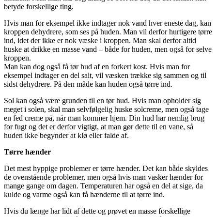
betyde forskellige ting.
Hvis man for eksempel ikke indtager nok vand hver eneste dag, kan
kroppen dehydrere, som ses på huden. Man vil derfor hurtigere tørre
ind, idet der ikke er nok væske i kroppen. Man skal derfor altid
huske at drikke en masse vand – både for huden, men også for selve
kroppen.
Man kan dog også få tør hud af en forkert kost. Hvis man for
eksempel indtager en del salt, vil væsken trække sig sammen og til
sidst dehydrere. På den måde kan huden også tørre ind.
Sol kan også være grunden til en tør hud. Hvis man opholder sig
meget i solen, skal man selvfølgelig huske solcreme, men også tage
en fed creme på, når man kommer hjem. Din hud har nemlig brug
for fugt og det er derfor vigtigt, at man gør dette til en vane, så
huden ikke begynder at klø eller falde af.
Tørre hænder
Det mest hyppige problemer er tørre hænder. Det kan både skyldes
de ovenstående problemer, men også hvis man vasker hænder for
mange gange om dagen. Temperaturen har også en del at sige, da
kulde og varme også kan få hænderne til at tørre ind.
Hvis du længe har lidt af dette og prøvet en masse forskellige