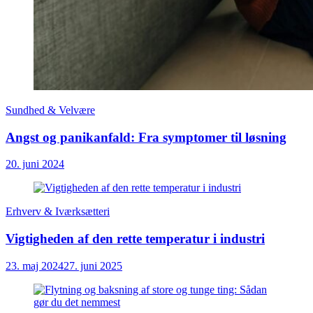
Sundhed & Velvære
Angst og panikanfald: Fra symptomer til løsning
20. juni 2024
Erhverv & Iværksætteri
Vigtigheden af den rette temperatur i industri
23. maj 2024
27. juni 2025