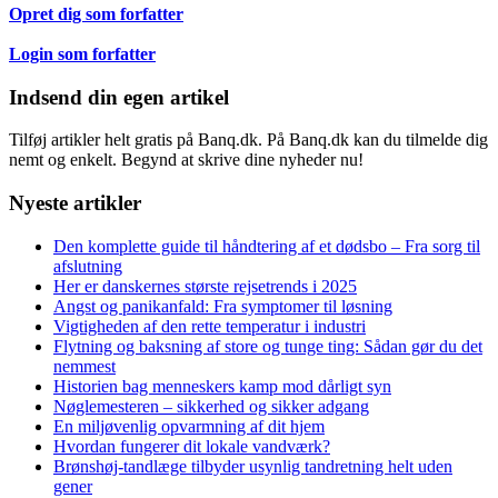
Opret dig som forfatter
Login som forfatter
Indsend din egen artikel
Tilføj artikler helt gratis på Banq.dk. På Banq.dk kan du tilmelde dig
nemt og enkelt. Begynd at skrive dine nyheder nu!
Nyeste artikler
Den komplette guide til håndtering af et dødsbo – Fra sorg til
afslutning
Her er danskernes største rejsetrends i 2025
Angst og panikanfald: Fra symptomer til løsning
Vigtigheden af den rette temperatur i industri
Flytning og baksning af store og tunge ting: Sådan gør du det
nemmest
Historien bag menneskers kamp mod dårligt syn
Nøglemesteren – sikkerhed og sikker adgang
En miljøvenlig opvarmning af dit hjem
Hvordan fungerer dit lokale vandværk?
Brønshøj-tandlæge tilbyder usynlig tandretning helt uden
gener