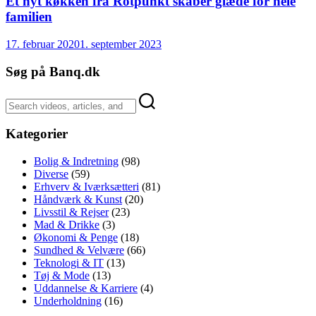
Et nyt køkken fra Rotpunkt skaber glæde for hele
familien
17. februar 2020
1. september 2023
Søg på Banq.dk
Kategorier
Bolig & Indretning
(98)
Diverse
(59)
Erhverv & Iværksætteri
(81)
Håndværk & Kunst
(20)
Livsstil & Rejser
(23)
Mad & Drikke
(3)
Økonomi & Penge
(18)
Sundhed & Velvære
(66)
Teknologi & IT
(13)
Tøj & Mode
(13)
Uddannelse & Karriere
(4)
Underholdning
(16)