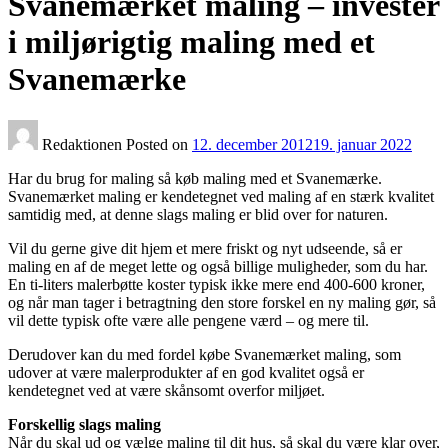
Svanemærket maling – invester
i miljørigtig maling med et
Svanemærke
Redaktionen
Posted on
12. december 2012
19. januar 2022
Har du brug for maling så køb maling med et Svanemærke.
Svanemærket maling er kendetegnet ved maling af en stærk kvalitet
samtidig med, at denne slags maling er blid over for naturen.
Vil du gerne give dit hjem et mere friskt og nyt udseende, så er
maling en af de meget lette og også billige muligheder, som du har.
En ti-liters malerbøtte koster typisk ikke mere end 400-600 kroner,
og når man tager i betragtning den store forskel en ny maling gør, så
vil dette typisk ofte være alle pengene værd – og mere til.
Derudover kan du med fordel købe Svanemærket maling, som
udover at være malerprodukter af en god kvalitet også er
kendetegnet ved at være skånsomt overfor miljøet.
Forskellig slags maling
Når du skal ud og vælge maling til dit hus, så skal du være klar over,