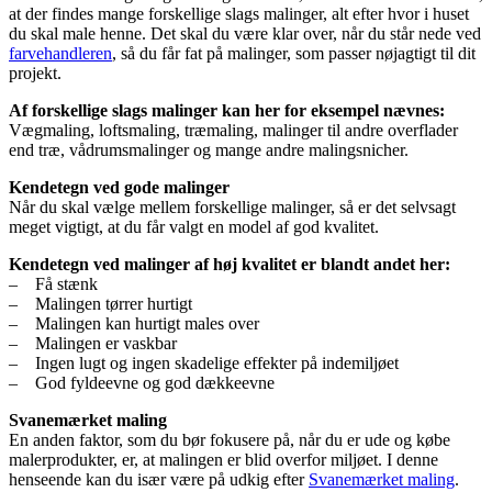
at der findes mange forskellige slags malinger, alt efter hvor i huset
du skal male henne. Det skal du være klar over, når du står nede ved
farvehandleren
, så du får fat på malinger, som passer nøjagtigt til dit
projekt.
Af forskellige slags malinger kan her for eksempel nævnes:
Vægmaling, loftsmaling, træmaling, malinger til andre overflader
end træ, vådrumsmalinger og mange andre malingsnicher.
Kendetegn ved gode malinger
Når du skal vælge mellem forskellige malinger, så er det selvsagt
meget vigtigt, at du får valgt en model af god kvalitet.
Kendetegn ved malinger af høj kvalitet er blandt andet her:
– Få stænk
– Malingen tørrer hurtigt
– Malingen kan hurtigt males over
– Malingen er vaskbar
– Ingen lugt og ingen skadelige effekter på indemiljøet
– God fyldeevne og god dækkeevne
Svanemærket maling
En anden faktor, som du bør fokusere på, når du er ude og købe
malerprodukter, er, at malingen er blid overfor miljøet. I denne
henseende kan du især være på udkig efter
Svanemærket maling
.