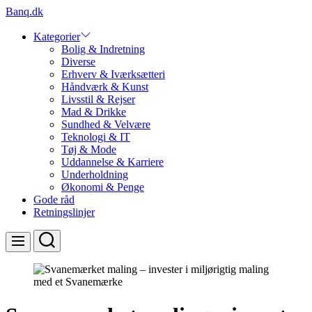
Skip
Banq.dk
to
content
Kategorier
Bolig & Indretning
Diverse
Erhverv & Iværksætteri
Håndværk & Kunst
Livsstil & Rejser
Mad & Drikke
Sundhed & Velvære
Teknologi & IT
Tøj & Mode
Uddannelse & Karriere
Underholdning
Økonomi & Penge
Gode råd
Retningslinjer
Search
Menu