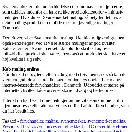
Svanemærket er i denne forbindelse et skandinavisk miljømærke,
som uddeles indenfor en lang række produktkategorier – inklusiv
malinger. Hvis du ser Svanemærket maling, så betyder det her, at
dette malingsprodukt er en af de mest miljøvenlige malinger i
Danmark.
Derudover, så er Svanemærket maling ikke blot miljøvenligt, men
også kendetegnet ved at være stærke malinger af god kvalitet.
Således er der i Svanemærket ikke blot forskrifter for, hvor
miljøblidt et produkt skal være, men også at produktet skal have en
høj kvalitet i sig selv.
Køb maling online
Når du skal ud og lede efter maling med et Svanemærke, så kan det
være en god ide at starte din søgen online hos nogle af de mange
internet-baserede farvehandlere i Danmark. Udbuddet er større på
internettet, hvilket både giver et større udvalg og bedre priser.
Efter at du har bestilt dine malinger online vil de ankomme til din
hjemmeadresse eller alternativt hos en filial af den farvehandler, som
du har bestilt hos.
Tagged -
farvehandler
,
maling
,
svanemærket
,
svanemærket maling
Indlægsnavigation
Previous:
HTC cover – invester i et lækkert HTC cover til telefonen
Next:
Psykiatrisk behandling af børn – information om psykiatrisk