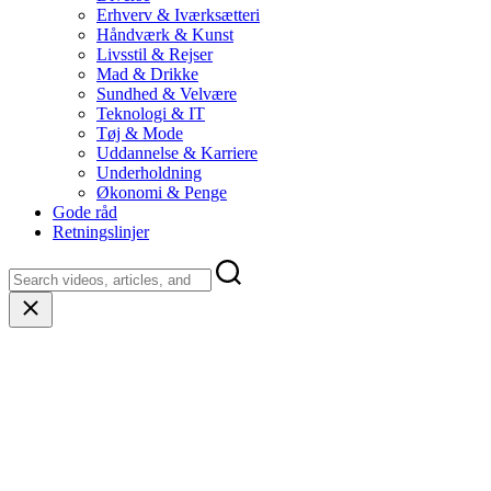
Erhverv & Iværksætteri
Håndværk & Kunst
Livsstil & Rejser
Mad & Drikke
Sundhed & Velvære
Teknologi & IT
Tøj & Mode
Uddannelse & Karriere
Underholdning
Økonomi & Penge
Gode råd
Retningslinjer
Close
search