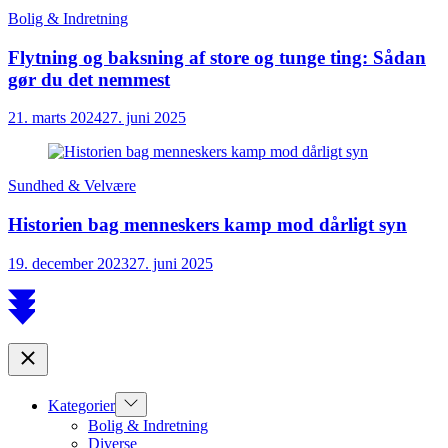
Bolig & Indretning
Flytning og baksning af store og tunge ting: Sådan
gør du det nemmest
21. marts 2024
27. juni 2025
Sundhed & Velvære
Historien bag menneskers kamp mod dårligt syn
19. december 2023
27. juni 2025
Scroll
to
top
Close
Show
Kategorier
sub
Bolig & Indretning
menu
Diverse