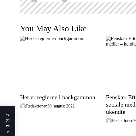
g
a
t
You May Also Like
i
o
n
Her er reglerne i backgammon
Fenskær Eft
sociale med
Redaktionen
30. august 2022
ukendte
Redaktionen
2