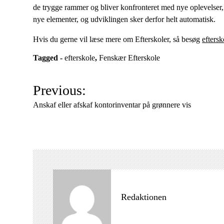
de trygge rammer og bliver konfronteret med nye oplevelser, be
nye elementer, og udviklingen sker derfor helt automatisk.
Hvis du gerne vil læse mere om Efterskoler, så besøg
eftersk
Tagged -
efterskole
,
Fenskær Efterskole
I
Previous:
n
Anskaf eller afskaf kontorinventar på grønnere vis
d
l
æ
g
s
n
a
Redaktionen
v
i