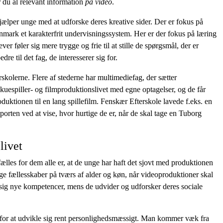
r du al relevant information
på video
.
hjælper unge med at udforske deres kreative sider. Der er fokus på
nmark et karakterfrit undervisningssystem. Her er der fokus på læring
er føler sig mere trygge og frie til at stille de spørgsmål, der er
e til det fag, de interesserer sig for.
skolerne. Flere af stederne har multimediefag, der sætter
espiller- og filmproduktionslivet med egne optagelser, og de får
uktionen til en lang spillefilm. Fenskær Efterskole lavede f.eks. en
orten ved at vise, hvor hurtige de er, når de skal tage en Tuborg
livet
lles for dem alle er, at de unge har haft det sjovt med produktionen
e fællesskaber på tværs af alder og køn, når videoproduktioner skal
gne sig nye kompetencer, mens de udvider og udforsker deres sociale
for at udvikle sig rent personlighedsmæssigt. Man kommer væk fra