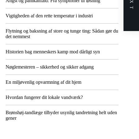
NEXT
Angst og panikanfald: Fra symptomer til løsning
Vigtigheden af den rette temperatur i industri
Flytning og baksning af store og tunge ting: Sådan gør du
det nemmest
Historien bag menneskers kamp mod dårligt syn
Nøglemesteren – sikkerhed og sikker adgang
En miljøvenlig opvarmning af dit hjem
Hvordan fungerer dit lokale vandværk?
Brønshøj-tandlæge tilbyder usynlig tandretning helt uden
gener