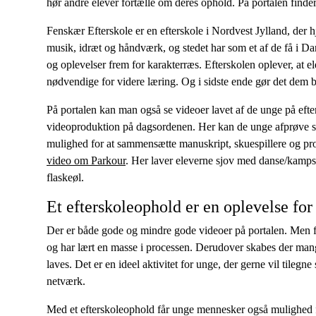
hør andre elever fortælle om deres ophold. På portalen finde
Fenskær Efterskole er en efterskole i Nordvest Jylland, der 
musik, idræt og håndværk, og stedet har som et af de få i Da
og oplevelser frem for karakterræs. Efterskolen oplever, at elev
nødvendige for videre læring. Og i sidste ende gør det dem bedr
På portalen kan man også se videoer lavet af de unge på efter
videoproduktion på dagsordenen. Her kan de unge afprøve sku
mulighed for at sammensætte manuskript, skuespillere og prod
video om Parkour
. Her laver eleverne sjov med danse/kampsp
flaskeøl.
Et efterskoleophold er en oplevelse for 
Der er både gode og mindre gode videoer på portalen. Men fæ
og har lært en masse i processen. Derudover skabes der mang
laves. Det er en ideel aktivitet for unge, der gerne vil tile
netværk.
Med et efterskoleophold får unge mennesker også mulighed 