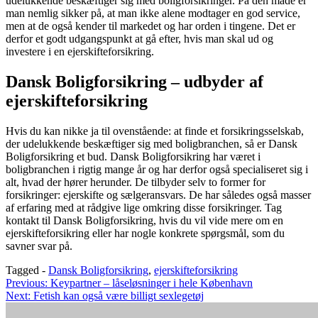
udelukkende beskæftiger sig med boligforsikringer. På den måde er
man nemlig sikker på, at man ikke alene modtager en god service,
men at de også kender til markedet og har orden i tingene. Det er
derfor et godt udgangspunkt at gå efter, hvis man skal ud og
investere i en ejerskifteforsikring.
Dansk Boligforsikring – udbyder af
ejerskifteforsikring
Hvis du kan nikke ja til ovenstående: at finde et forsikringsselskab,
der udelukkende beskæftiger sig med boligbranchen, så er Dansk
Boligforsikring et bud. Dansk Boligforsikring har været i
boligbranchen i rigtig mange år og har derfor også specialiseret sig i
alt, hvad der hører herunder. De tilbyder selv to former for
forsikringer: ejerskifte og sælgeransvars. De har således også masser
af erfaring med at rådgive lige omkring disse forsikringer. Tag
kontakt til Dansk Boligforsikring, hvis du vil vide mere om en
ejerskifteforsikring eller har nogle konkrete spørgsmål, som du
savner svar på.
Tagged -
Dansk Boligforsikring
,
ejerskifteforsikring
Indlægsnavigation
Previous:
Keypartner – låseløsninger i hele København
Next:
Fetish kan også være billigt sexlegetøj