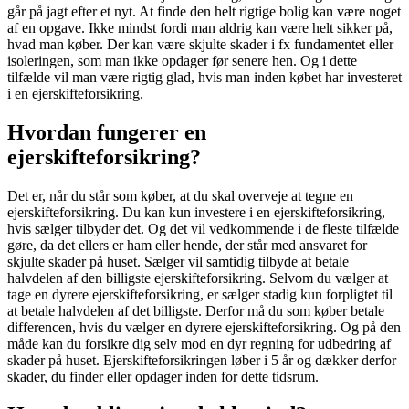
går på jagt efter et nyt. At finde den helt rigtige bolig kan være noget
af en opgave. Ikke mindst fordi man aldrig kan være helt sikker på,
hvad man køber. Der kan være skjulte skader i fx fundamentet eller
isoleringen, som man ikke opdager før senere hen. Og i dette
tilfælde vil man være rigtig glad, hvis man inden købet har investeret
i en ejerskifteforsikring.
Hvordan fungerer en
ejerskifteforsikring?
Det er, når du står som køber, at du skal overveje at tegne en
ejerskifteforsikring. Du kan kun investere i en ejerskifteforsikring,
hvis sælger tilbyder det. Og det vil vedkommende i de fleste tilfælde
gøre, da det ellers er ham eller hende, der står med ansvaret for
skjulte skader på huset. Sælger vil samtidig tilbyde at betale
halvdelen af den billigste ejerskifteforsikring. Selvom du vælger at
tage en dyrere ejerskifteforsikring, er sælger stadig kun forpligtet til
at betale halvdelen af det billigste. Derfor må du som køber betale
differencen, hvis du vælger en dyrere ejerskifteforsikring. Og på den
måde kan du forsikre dig selv mod en dyr regning for udbedring af
skader på huset. Ejerskifteforsikringen løber i 5 år og dækker derfor
skader, du finder eller opdager inden for dette tidsrum.