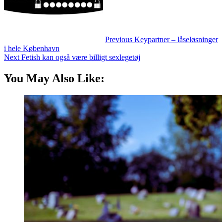
Previous
Keypartner – låseløsninger
i hele København
Next
Fetish kan også være billigt sexlegetøj
You May Also Like: