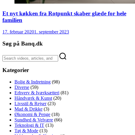
Et nyt køkken fra Rotpunkt skaber glæde for hele
familien
17. februar 2020
1. september 2023
Søg på Banq.dk
Kategorier
Bolig & Indretning
(98)
Diverse
(59)
Erhverv & Iværksætteri
(81)
Håndværk & Kunst
(20)
Livsstil & Rejser
(23)
Mad & Drikke
(3)
Økonomi & Penge
(18)
Sundhed & Velvære
(66)
Teknologi & IT
(13)
Tøj & Mode
(13)