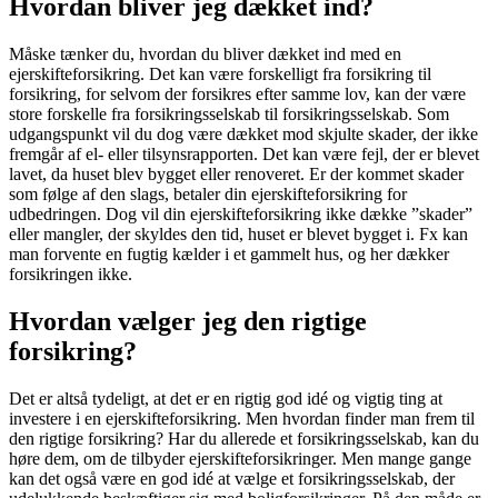
Hvordan bliver jeg dækket ind?
Måske tænker du, hvordan du bliver dækket ind med en
ejerskifteforsikring. Det kan være forskelligt fra forsikring til
forsikring, for selvom der forsikres efter samme lov, kan der være
store forskelle fra forsikringsselskab til forsikringsselskab. Som
udgangspunkt vil du dog være dækket mod skjulte skader, der ikke
fremgår af el- eller tilsynsrapporten. Det kan være fejl, der er blevet
lavet, da huset blev bygget eller renoveret. Er der kommet skader
som følge af den slags, betaler din ejerskifteforsikring for
udbedringen. Dog vil din ejerskifteforsikring ikke dække ”skader”
eller mangler, der skyldes den tid, huset er blevet bygget i. Fx kan
man forvente en fugtig kælder i et gammelt hus, og her dækker
forsikringen ikke.
Hvordan vælger jeg den rigtige
forsikring?
Det er altså tydeligt, at det er en rigtig god idé og vigtig ting at
investere i en ejerskifteforsikring. Men hvordan finder man frem til
den rigtige forsikring? Har du allerede et forsikringsselskab, kan du
høre dem, om de tilbyder ejerskifteforsikringer. Men mange gange
kan det også være en god idé at vælge et forsikringsselskab, der