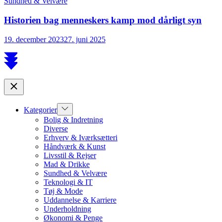
Sundhed & Velvære
Historien bag menneskers kamp mod dårligt syn
19. december 2023
27. juni 2025
Scroll
to
top
Close
Show
Kategorier
sub
Bolig & Indretning
menu
Diverse
Erhverv & Iværksætteri
Håndværk & Kunst
Livsstil & Rejser
Mad & Drikke
Sundhed & Velvære
Teknologi & IT
Tøj & Mode
Uddannelse & Karriere
Underholdning
Økonomi & Penge