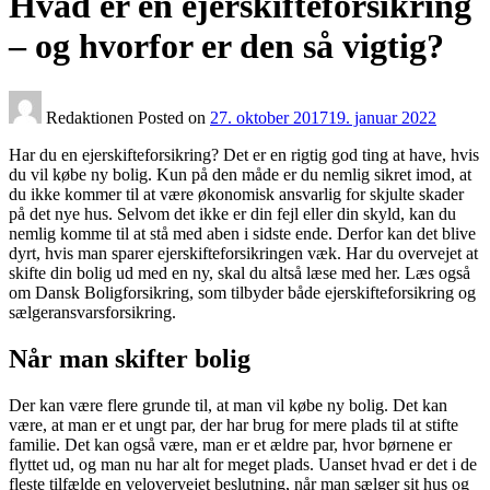
Hvad er en ejerskifteforsikring
– og hvorfor er den så vigtig?
Redaktionen
Posted on
27. oktober 2017
19. januar 2022
Har du en ejerskifteforsikring? Det er en rigtig god ting at have, hvis
du vil købe ny bolig. Kun på den måde er du nemlig sikret imod, at
du ikke kommer til at være økonomisk ansvarlig for skjulte skader
på det nye hus. Selvom det ikke er din fejl eller din skyld, kan du
nemlig komme til at stå med aben i sidste ende. Derfor kan det blive
dyrt, hvis man sparer ejerskifteforsikringen væk. Har du overvejet at
skifte din bolig ud med en ny, skal du altså læse med her. Læs også
om Dansk Boligforsikring, som tilbyder både ejerskifteforsikring og
sælgeransvarsforsikring.
Når man skifter bolig
Der kan være flere grunde til, at man vil købe ny bolig. Det kan
være, at man er et ungt par, der har brug for mere plads til at stifte
familie. Det kan også være, man er et ældre par, hvor børnene er
flyttet ud, og man nu har alt for meget plads. Uanset hvad er det i de
fleste tilfælde en velovervejet beslutning, når man sælger sit hus og