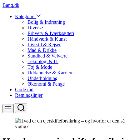
Skip
Banq.dk
to
content
Kategorier
Bolig & Indretning
Diverse
Erhverv & Iværksætteri
Håndværk & Kunst
Livsstil & Rejser
Mad & Drikke
Sundhed & Velvære
Teknologi & IT
Tøj & Mode
Uddannelse & Karriere
Underholdning
Økonomi & Penge
Gode råd
Retningslinjer
Search
Menu