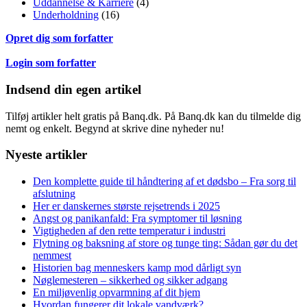
Uddannelse & Karriere
(4)
Underholdning
(16)
Opret dig som forfatter
Login som forfatter
Indsend din egen artikel
Tilføj artikler helt gratis på Banq.dk. På Banq.dk kan du tilmelde dig
nemt og enkelt. Begynd at skrive dine nyheder nu!
Nyeste artikler
Den komplette guide til håndtering af et dødsbo – Fra sorg til
afslutning
Her er danskernes største rejsetrends i 2025
Angst og panikanfald: Fra symptomer til løsning
Vigtigheden af den rette temperatur i industri
Flytning og baksning af store og tunge ting: Sådan gør du det
nemmest
Historien bag menneskers kamp mod dårligt syn
Nøglemesteren – sikkerhed og sikker adgang
En miljøvenlig opvarmning af dit hjem
Hvordan fungerer dit lokale vandværk?