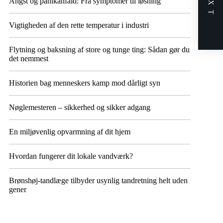
NEXT
Angst og panikanfald: Fra symptomer til løsning
Vigtigheden af den rette temperatur i industri
Flytning og baksning af store og tunge ting: Sådan gør du
det nemmest
Historien bag menneskers kamp mod dårligt syn
Nøglemesteren – sikkerhed og sikker adgang
En miljøvenlig opvarmning af dit hjem
Hvordan fungerer dit lokale vandværk?
Brønshøj-tandlæge tilbyder usynlig tandretning helt uden
gener