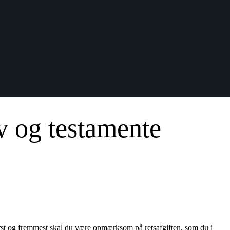
v og testamente
rst og fremmest skal du være opmærksom på retsafgiften, som du i