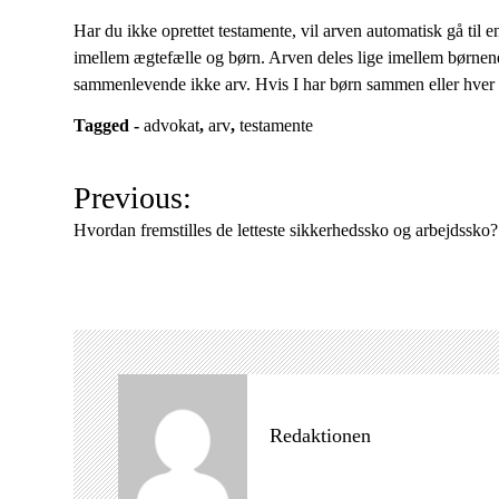
Har du ikke oprettet testamente, vil arven automatisk gå til e
imellem ægtefælle og børn. Arven deles lige imellem børnen
sammenlevende ikke arv. Hvis I har børn sammen eller hver for
Tagged -
advokat
,
arv
,
testamente
I
Previous:
n
Hvordan fremstilles de letteste sikkerhedssko og arbejdssko?
d
l
æ
g
s
n
a
Redaktionen
v
i