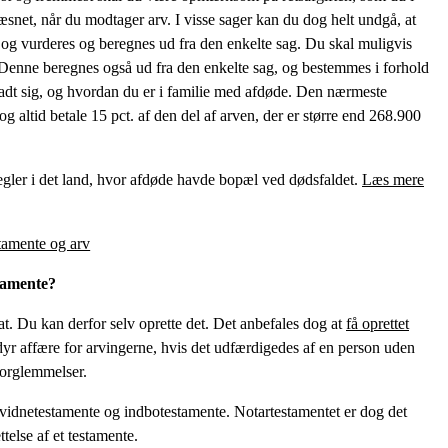
væsnet, når du modtager arv. I visse sager kan du dog helt undgå, at
b, og vurderes og beregnes ud fra den enkelte sag. Du skal muligvis
. Denne beregnes også ud fra den enkelte sag, og bestemmes i forhold
rladt sig, og hvordan du er i familie med afdøde. Den nærmeste
dog altid betale 15 pct. af den del af arven, der er større end 268.900
egler i det land, hvor afdøde havde bopæl ved dødsfaldet.
Læs mere
tamente?
kat. Du kan derfor selv oprette det. Det anbefales dog at
få oprettet
 dyr affære for arvingerne, hvis det udfærdigedes af en person uden
forglemmelser.
 vidnetestamente og indbotestamente. Notartestamentet er dog det
ttelse af et testamente.