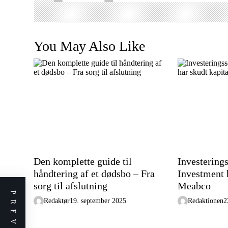
g
a
t
You May Also Like
i
o
n
Den komplette guide til
Investering
håndtering af et dødsbo – Fra
Investment h
sorg til afslutning
Meabco
Redaktør
19. september 2025
Redaktionen
2