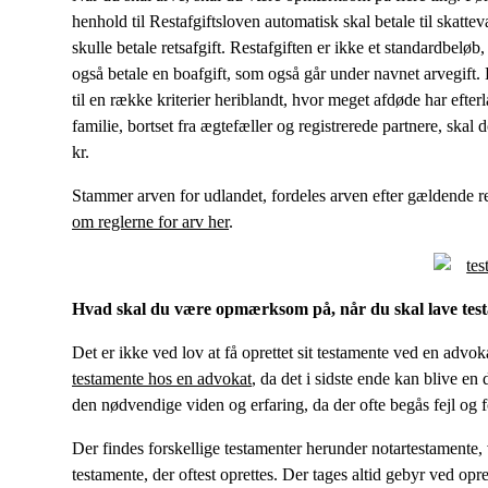
henhold til Restafgiftsloven automatisk skal betale til skatte
skulle betale retsafgift. Restafgiften er ikke et standardbelø
også betale en boafgift, som også går under navnet arvegift
til en række kriterier heriblandt, hvor meget afdøde har efte
familie, bortset fra ægtefæller og registrerede partnere, skal 
kr.
Stammer arven for udlandet, fordeles arven efter gældende r
om reglerne for arv her
.
Hvad skal du være opmærksom på, når du skal lave tes
Det er ikke ved lov at få oprettet sit testamente ved en advo
testamente hos en advokat
, da det i sidste ende kan blive en
den nødvendige viden og erfaring, da der ofte begås fejl og 
Der findes forskellige testamenter herunder notartestamente,
testamente, der oftest oprettes. Der tages altid gebyr ved opre